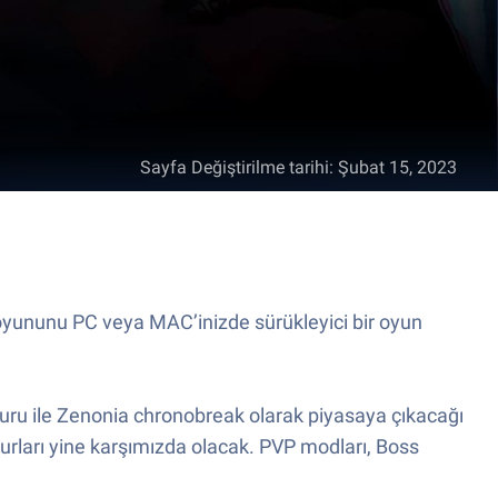
Sayfa Değiştirilme tarihi
:
Şubat 15, 2023
oyununu PC veya MAC’inizde sürükleyici bir oyun
uru ile Zenonia chronobreak olarak piyasaya çıkacağı
urları yine karşımızda olacak. PVP modları, Boss