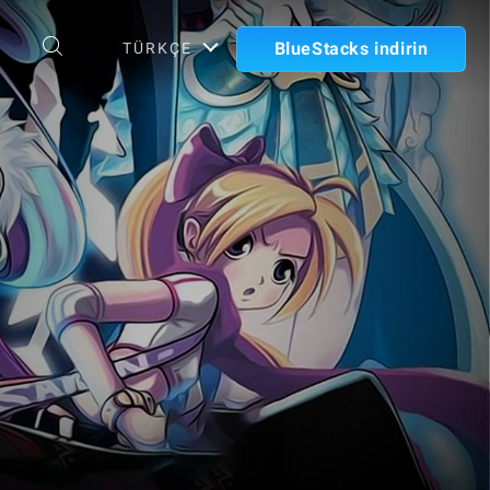
BlueStacks indirin
TÜRKÇE