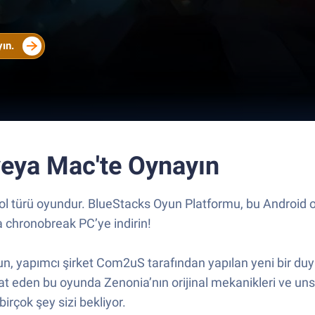
yın.
veya Mac'te Oynayın
rol türü oyundur. BlueStacks Oyun Platformu, bu Android 
 chronobreak PC’ye indirin!
n, yapımcı şirket Com2uS tarafından yapılan yeni bir duy
at eden bu oyunda Zenonia’nın orijinal mekanikleri ve uns
irçok şey sizi bekliyor.