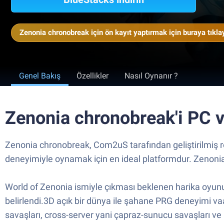
Zenonia chronobreak için ön kayıt yaptırmak için buraya tıkla
Genel Bakış
Özellikler
Nasıl Oynanır ?
Zenonia chronobreak'i PC 
Zenonia chronobreak, Com2uS tarafından geliştirilmiş 
deneyimiyle oynamak için en ideal platformdur. Zenonia
World of Zenonia ismiyle çıkması beklenen harika oyunu
belirlendi.3D açık bir dünya ile şahane PRG deneyimi va
savaşları, cross-server yani çapraz-sunucu savaşları ve b