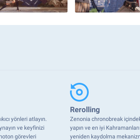
Rerolling
ıcı yönleri atlayın.
Zenonia chronobreak içindeki 
nayın ve keyfinizi
yapın ve en iyi Kahramanla
noton görevleri
yeniden kaydolma mekanizmas