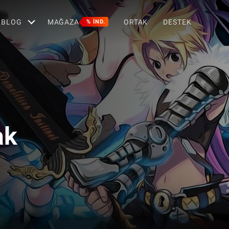
BLOG
MAĞAZA
ORTAK
DESTEK
% IND.
ak