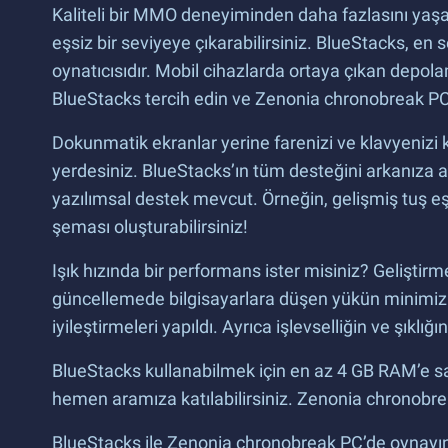
Kaliteli bir MMO deneyiminden daha fazlasını yaşay
eşsiz bir seviyeye çıkarabilirsiniz. BlueStacks, e
oynatıcısıdır. Mobil cihazlarda ortaya çıkan depola
BlueStacks tercih edin ve Zenonia chronobreak PC’
Dokunmatik ekranlar yerine farenizi ve klavyenizi 
yerdesiniz. BlueStacks’ın tüm desteğini arkanıza alı
yazılımsal destek mevcut. Örneğin, gelişmiş tuş eşl
şeması oluşturabilirsiniz!
Işık hızında bir performans ister misiniz? Geliştirm
güncellemede bilgisayarlara düşen yükün minimiz ed
iyileştirmeleri yapıldı. Ayrıca işlevselliğin ve şık
BlueStacks kullanabilmek için en az 4 GB RAM’e sahi
hemen aramıza katılabilirsiniz. Zenonia chronobrea
BlueStacks ile Zenonia chronobreak PC’de oynayı