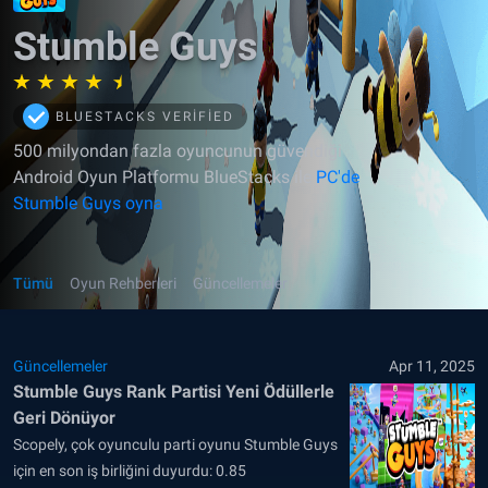
Stumble Guys
BLUESTACKS VERIFIED
500 milyondan fazla oyuncunun güvendiği
Android Oyun Platformu BlueStacks ile
PC'de
Stumble Guys oyna
Tümü
Oyun Rehberleri
Güncellemeler
Güncellemeler
Apr 11, 2025
Stumble Guys Rank Partisi Yeni Ödüllerle
Geri Dönüyor
Scopely, çok oyunculu parti oyunu Stumble Guys
için en son iş birliğini duyurdu: 0.85