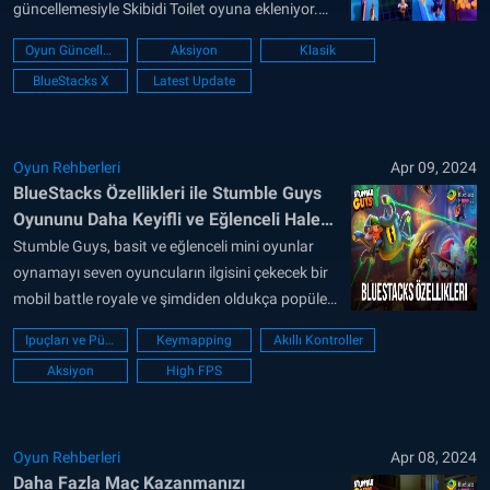
güncellemesiyle Skibidi Toilet oyuna ekleniyor.
Beton Kaos sezonu, sınırlı süreli bir Grafiti Çekimi
Oyun Güncellemesi
Aksiyon
Klasik
haritası ve emojiler, stumbler’lar ve daha fazlası
BlueStacks X
Latest Update
gibi yeni kozmetikler getiriyor. Invisible
Narratives, bu çılgın güncelleme için Stumble
Guys ile bir araya gelerek...
Oyun Rehberleri
Apr 09, 2024
BlueStacks Özellikleri ile Stumble Guys
Oyununu Daha Keyifli ve Eğlenceli Hale
Getirin
Stumble Guys, basit ve eğlenceli mini oyunlar
oynamayı seven oyuncuların ilgisini çekecek bir
mobil battle royale ve şimdiden oldukça popüler
olduğunu söyleyebiliriz. 2022’de interneti kasıp
Ipuçları ve Püf noktaları
Keymapping
Akıllı Kontroller
kavuran hit oyun Fall Guys’a benzeyen Stumble
Aksiyon
High FPS
Guys, mobil cihazlar için özel olarak geliştirildi.
Stumble Guys, hem Google Play Store’dan hem
de iOS App Store’dan ücretsiz...
Oyun Rehberleri
Apr 08, 2024
Daha Fazla Maç Kazanmanızı