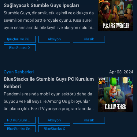
Sağlayacak Stumble Guys İpuçları
Stumble Guys, dinamik, etkileşimli ve oldukça da
sevimli bir mobil battle royale oyunu. Kısa süreli
oyun seanslarında bile keyifli ve aksiyon dolu bir
deneyim elde edebilirsiniz! Her güncellemede
Ipuçları ve Püf noktaları
Aksiyon
Klasik
yeni oyun modları ekleniyor ve daima deneyecek
BlueStacks X
yeni bir şeyler bulmanız mümkün oluyor.
Stumble Guys, hem Google Play Store’dan hem
de iOS App...
Oyun Rehberleri
Apr 08, 2024
BlueStacks ile Stumble Guys PC Kurulum
Rehberi
Pandemi sırasında mobil oyun sektörü daha da
büyüdü ve Fall Guys ile Among Us gibi oyunlar
ön plana çıktı. Eski TV yarışma programlarından
ilham alan Fall Guys, basit ama bağımlılık
PC Kurulum Kılavuzu
Aksiyon
Klasik
yaratan oynanışıyla popüler hale geldi. Bu
BlueStacks Setup
BlueStacks X
oyunun bir klonu olan Stumble Guys, benzer bir