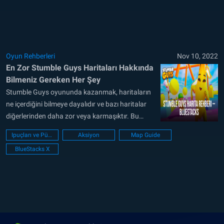
deneyim mobil battle royale deneyimi sunuyor...
Oyun Rehberleri
Nov 10, 2022
En Zor Stumble Guys Haritaları Hakkında
Bilmeniz Gereken Her Şey
Stumble Guys oyununda kazanmak, haritaların
ne içerdiğini bilmeye dayalıdır ve bazı haritalar
diğerlerinden daha zor veya karmaşıktır. Bu
nedenle, en kompleks Stumble Guy haritaları
Ipuçları ve Püf noktaları
Aksiyon
Map Guide
hakkında bir rehber yazmaya karar verdik:
BlueStacks X
Aşağıda, en zorlayıcı Stumble Guy haritalarının
bir listesini ve onları nasıl kazanacağınıza dair
ipuçlarını bulabilirsiniz. Maçları kazanmayı daha
da kolay...