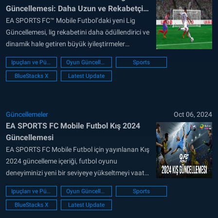
Güncellemesi: Daha Uzun ve Rekabetçi
Bir Deneyim
EA SPORTS FC™ Mobile Futbol’daki yeni Lig
Güncellemesi, lig rekabetini daha ödüllendirici ve
dinamik hale getiren büyük iyileştirmeler
sunuyor. Bu popüler spor oyununa eklenen yeni
Ipuçları ve Püf noktaları
Oyun Güncellemesi
Sports
Bölümler, ortak Görevler, yenilenen liderlik
BlueStacks X
Latest Update
tabloları ve genişletilmiş Lig kapasitesi ile
oyuncular artık 100 kişilik ligler oluşturup
sıralamalarda yükselerek üst düzey ödüller
kazanabiliyor. İster deneyimli...
Güncellemeler
Oct 06, 2024
EA SPORTS FC Mobile Futbol Kış 2024
Güncellemesi
EA SPORTS FC Mobile Futbol için yayınlanan Kış
2024 güncelleme içeriği, futbol oyunu
deneyiminizi yeni bir seviyeye yükseltmeyi vaat
eden heyecan verici yenilikler içeriyor. Bu
Ipuçları ve Püf noktaları
Oyun Güncellemesi
Sports
güncelleme, Federico Valverde, Marc-André ter
BlueStacks X
Latest Update
Stegen ve daha pek çok oyuncunun gerçek