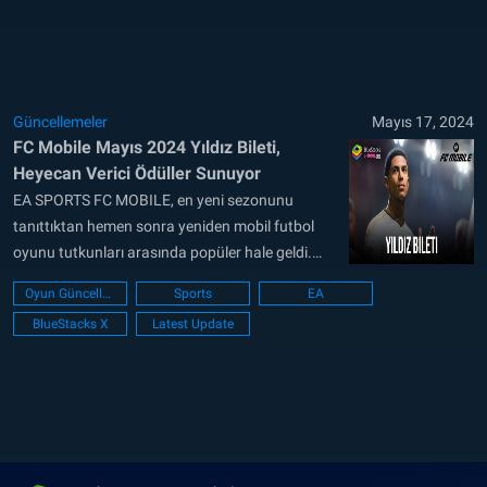
hayattaki benzerlerine çarpıcı bir benzerlik
göstermesini sağlayan 90’dan fazla Yıldız Başı
ekliyor. Bunun...
Güncellemeler
Mayıs 17, 2024
FC Mobile Mayıs 2024 Yıldız Bileti,
Heyecan Verici Ödüller Sunuyor
EA SPORTS FC MOBILE, en yeni sezonunu
tanıttıktan hemen sonra yeniden mobil futbol
oyunu tutkunları arasında popüler hale geldi.
Yeni oyuncu kartları ve oyun modlarının
Oyun Güncellemesi
Sports
EA
eklenmesiyle, yeni sezon oyuna yeni başlayacak
BlueStacks X
Latest Update
olanlar için de muhteşem bir giriş noktası yerine
geçiyor. Mayıs 2024 için yayınlanan yeni Yıldız
Bileti nihayet geldi ve...