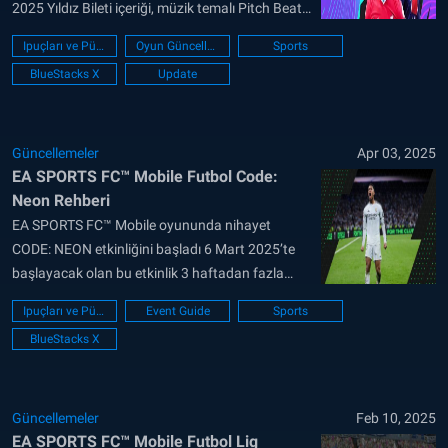
2025 Yıldız Bileti içeriği, müzik temalı Pitch Beats
yani Saha Vuruşları etkinliğiyle uyumlu şekilde
Ipuçları ve Püf noktaları
Oyun Güncellemesi
Sports
geliyor. Bu ay hem görsel anlamda havalı
BlueStacks X
Update
kozmetikler hem de güçlü oyuncular ve bolca
kaynak oyuncuları bekliyor. İster bu spor
oyununu...
Güncellemeler
Apr 03, 2025
EA SPORTS FC™ Mobile Futbol Code:
Neon Rehberi
EA SPORTS FC™ Mobile oyununda nihayet
CODE: NEON etkinliğini başladı 6 Mart 2025’te
başlayacak olan bu etkinlik 3 haftadan fazla
sürecek ve 3 Nisan 2025’te sona erecek. CODE
Ipuçları ve Püf noktaları
Event Guide
Sports
NEON, görevler, mücadeleler, teklifler ve özellikle
BlueStacks X
Star Bileti gibi çeşitli özellikleri beraberinde
getirecek. CODE NEON Etkinliği Oyunun yeni
sezonuyla birlikte başlayan ve...
Güncellemeler
Feb 10, 2025
EA SPORTS FC™ Mobile Futbol Lig