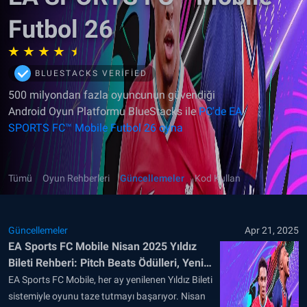
Futbol 26
BLUESTACKS VERIFIED
500 milyondan fazla oyuncunun güvendiği
Android Oyun Platformu BlueStacks ile
PC'de EA
SPORTS FC™ Mobile Futbol 26 oyna
Tümü
Oyun Rehberleri
Güncellemeler
Kod Kullan
Güncellemeler
Apr 21, 2025
EA Sports FC Mobile Nisan 2025 Yıldız
Bileti Rehberi: Pitch Beats Ödülleri, Yeni
Futbolcular ve İpuçları
EA Sports FC Mobile, her ay yenilenen Yıldız Bileti
sistemiyle oyunu taze tutmayı başarıyor. Nisan