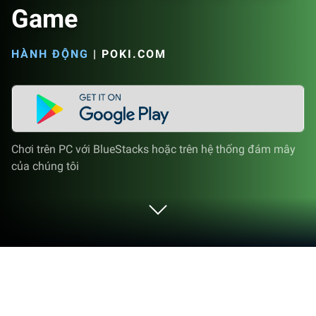
Game
HÀNH ĐỘNG
|
POKI.COM
Chơi trên PC với BlueStacks hoặc trên hệ thống đám mây
của chúng tôi
Chơi Level Devil - NOT A Troll Game