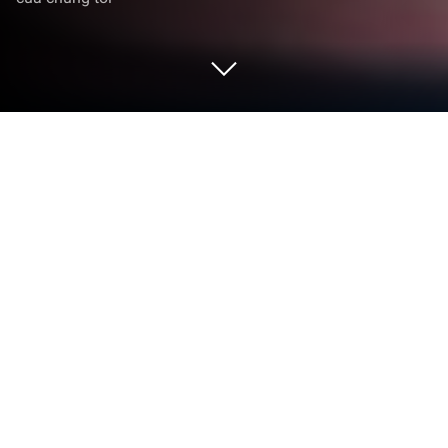
Chơi WWE Undefeated trên PC hoặc
Mac
WWE hay đô vật biểu diễn từ lâu đã là một môn thể
thao được đông đảo người xem yêu thích cùng rất
nhiều những ấn phẩm ăn theo. WWE Undefeated là
một tựa game dưa theo show truyền hình này do
nWay phát triển và phát hành dành cho Android và
iOS.