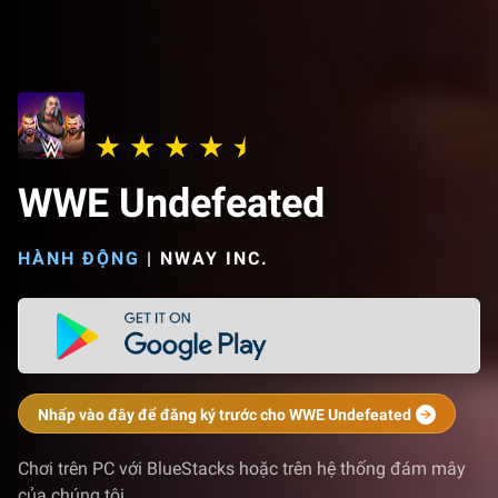
WWE Undefeated
HÀNH ĐỘNG
|
NWAY INC.
Nhấp vào đây để đăng ký trước cho WWE Undefeated
Chơi trên PC với BlueStacks hoặc trên hệ thống đám mây
của chúng tôi