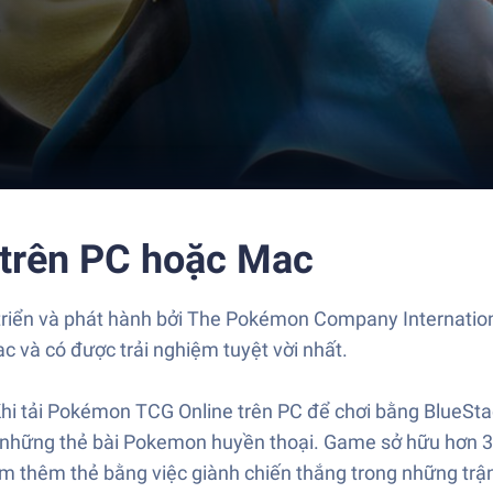
trên PC hoặc Mac
triển và phát hành bởi The Pokémon Company Internationa
c và có được trải nghiệm tuyệt vời nhất.
Khi tải Pokémon TCG Online trên PC để chơi bằng BlueStac
p những thẻ bài Pokemon huyền thoại. Game sở hữu hơn 3
iếm thêm thẻ bằng việc giành chiến thắng trong những trậ