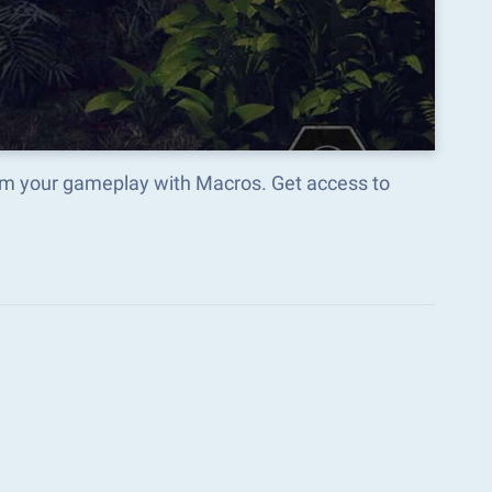
rm your gameplay with Macros. Get access to