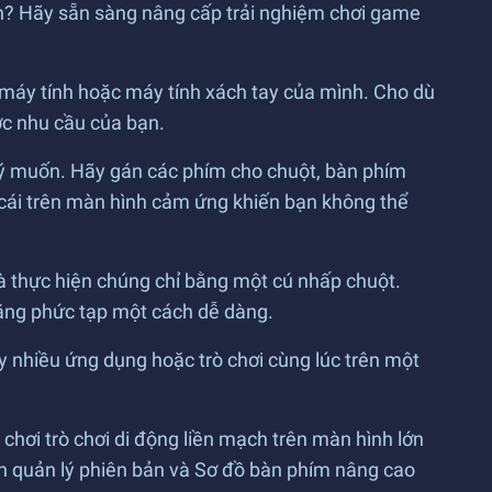
hích? Hãy sẵn sàng nâng cấp trải nghiệm chơi game
 máy tính hoặc máy tính xách tay của mình. Cho dù
c nhu cầu của bạn.
o ý muốn. Hãy gán các phím cho chuột, bàn phím
cái trên màn hình cảm ứng khiến bạn không thể
và thực hiện chúng chỉ bằng một cú nhấp chuột.
năng phức tạp một cách dễ dàng.
 nhiều ứng dụng hoặc trò chơi cùng lúc trên một
hơi trò chơi di động liền mạch trên màn hình lớn
ình quản lý phiên bản và Sơ đồ bàn phím nâng cao