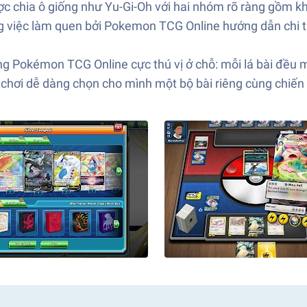
được chia ô giống như Yu-Gi-Oh với hai nhóm rõ ràng gồm
g việc làm quen bởi Pokemon TCG Online hướng dẫn chi ti
ong Pokémon TCG Online cực thú vị ở chỗ: mỗi lá bài đều
i chơi dễ dàng chọn cho mình một bộ bài riêng cùng chiến