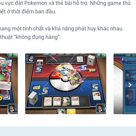
 khu vực đặt Pokemon và thẻ bài hỗ trợ. Những game thủ
ết ở thời điểm ban đầu.
 mang một tính chất và khả năng phát huy khác nhau
 thuật “không đụng hàng”.