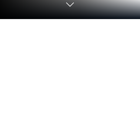
Chơi GATE SIX trên PC hoặc Mac
GATE SIX đưa người chơi bước vào thế giới tương lai
năm 2079 với bối cảnh giả tưởng đầy hấp dẫn. Bạn
sẽ vai nhân vật chính Lex, một Cyber ​​Persona, phát
hiện ra một số điều mờ ám liên quan đến Gate Six –
thế lực mạng xấu xa. Do đó, bạn sẽ bước chân vào
cuộc hành trình điều tra về thế giới ảo rộng lớn
nhưng đầy bí ẩn này. Game thủ sẽ bước qua các
đường phố của thế giới ảo này và chiến đấu với các
nhân vật ảo khác (gọi là Personas) bằng các trận
chiến theo lượt với những chiêu thức đẹp mắt, ấn