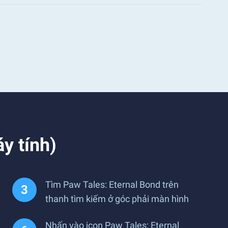
y tính)
Tìm Paw Tales: Eternal Bond trên
thanh tìm kiếm ở góc phải màn hình
Nhấn vào icon Paw Tales: Eternal