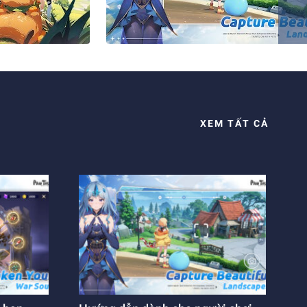
XEM TẤT CẢ