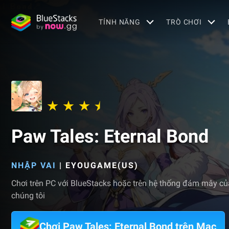
TÍNH NĂNG
TRÒ CHƠI
Paw Tales: Eternal Bond
NHẬP VAI
|
EYOUGAME(US)
Chơi trên PC với BlueStacks hoặc trên hệ thống đám mây củ
chúng tôi
Chơi Paw Tales: Eternal Bond trên Mac