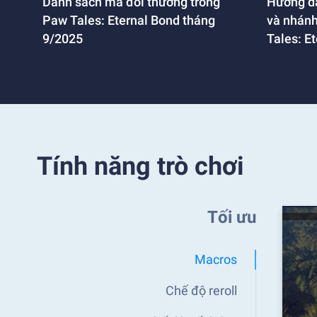
Danh sách mã đổi thưởng trong
Hướng dẫ
Paw Tales: Eternal Bond tháng
và nhánh
9/2025
Tales: E
Tính năng trò chơi
Tối ưu
Macros
Chế độ reroll