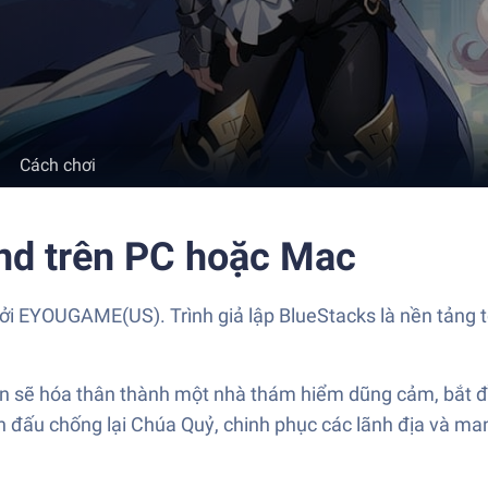
Cách chơi
ond trên PC hoặc Mac
n bởi EYOUGAME(US). Trình giả lập BlueStacks là nền tảng
 bạn sẽ hóa thân thành một nhà thám hiểm dũng cảm, bắt 
 đấu chống lại Chúa Quỷ, chinh phục các lãnh địa và man