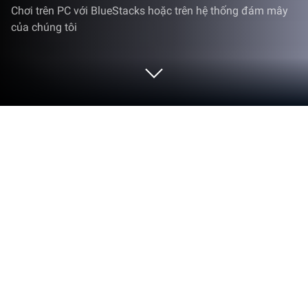
Chơi trên PC với BlueStacks hoặc trên hệ thống đám mây
của chúng tôi
Chơi Thục Sơn Kỳ Hiệp Mobile trên PC
hoặc Mac
Thục Sơn Kỳ Hiệp Mobile là tựa game di động dựa
trên phiên bản PC Thục Sơn Kỳ Hiệp khá được ưa
chuộng. Cốt truyện của game kể về thế giới tiên hiệp
kỳ bí được gọi là Tam Giới, người chơi sẽ bước vào
những vùng cấm địa bí mật, thành lập và dựng xây
các bang hội vang danh khắp nơi. Bên cạnh đó,