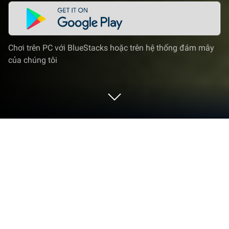
Chơi trên PC với BlueStacks hoặc trên hệ thống đám mây
của chúng tôi
Chơi Thượng Cổ U Linh trên PC hoặc
Mac
Thượng Cổ U Linh là game game sở hữu lối chơi
nhập vai kinh điển của dòng game AFK, đầy lôi cuốn.
Game do GGames Online Ltd. phát hành. BlueStacks