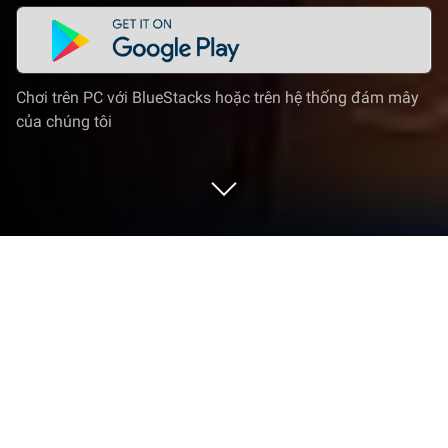
Chơi trên PC với BlueStacks hoặc trên hệ thống đám mây
của chúng tôi
Chơi Pack Leader: The Expedition trên
PC hoặc Mac
Pack Leader: The Expedition
là một game nhập vai
miễn phí đầy thú vị. Game được phát hành bởi Fly
Games. Trình phát ứng dụng BlueStacks là nền tảng