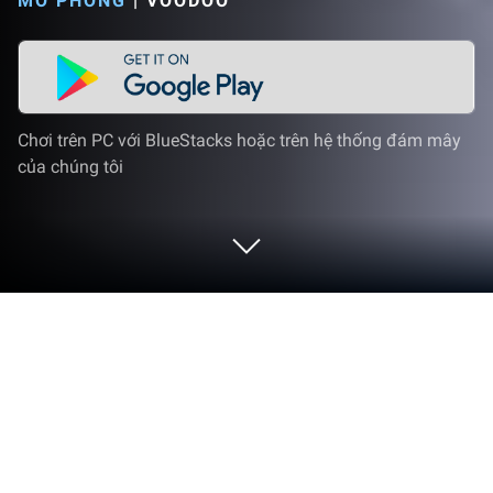
MÔ PHỎNG
|
VOODOO
Chơi trên PC với BlueStacks hoặc trên hệ thống đám mây
của chúng tôi
Chơi Cooking Craft trên PC hoặc Mac
Cooking Craft là một trò chơi mô phỏng được phát
triển và phát hành bởi VOODOO, nơi phát hành nhiều
tựa game thú vị. BlueStacks sẽ là nền tảng số 1 giúp