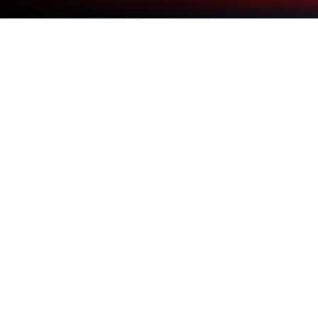
Chơi Score! Hero trên PC hoặc Mac
Score! Hero của First Touch Games Ltd. có rất nhiều
thứ để bạn khám phá. BlueStacks cho phép bạn chơi
trên PC hoặc Mac với không gian màn hình rộng hơn,
điều khiển tốt hơn và ít hạn chế hơn đối với thiết bị di
động.
Về trò chơi
Score! Hero là một tựa Sports nơi bạn nắm quyền ở
những khoảnh khắc định đoạt trận đấu. Không cần
điều khiển cả 90 phút – bạn chỉ cần vẽ đường
chuyền, chỉnh góc sút và bẻ cong quỹ đạo bóng để
tạo nên những bàn thắng “đã mắt”. Mỗi màn chơi