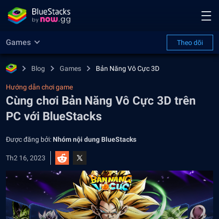
Games
Theo dõi
Blog
Games
Bản Năng Vô Cực 3D
Hướng dẫn chơi game
Cùng chơi Bản Năng Vô Cực 3D trên
PC với BlueStacks
Được đăng bởi:
Nhóm nội dung BlueStacks
Th2 16, 2023