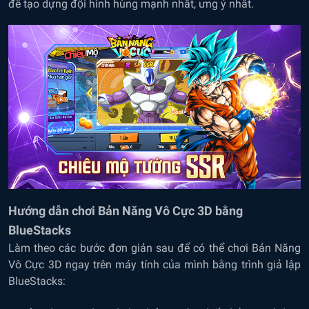
để tạo dựng đội hình hùng mạnh nhất, ưng ý nhất.
Hướng dẫn chơi Bản Năng Vô Cực 3D bằng
BlueStacks
Làm theo các bước đơn giản sau để có thể chơi Bản Năng
Vô Cực 3D ngay trên máy tính của mình bằng trình giả lập
BlueStacks: