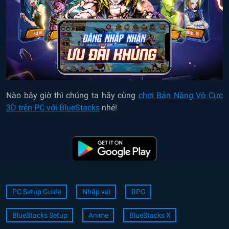
Nào bây giờ thì chúng ta hãy cùng
chơi Bản Năng Vô Cực
3D trên PC với BlueStacks
nhé!
PC Setup Guide
Nhập vai
RPG
BlueStacks Setup
Anime
BlueStacks X