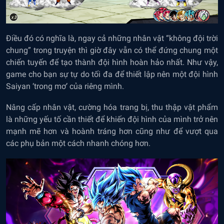
Điều đó có nghĩa là, ngay cả những nhân vật “không đội trời
chung” trong truyện thì giờ đây vẫn có thể đứng chung một
chiến tuyến để tạo thành đội hình hoàn hảo nhất. Như vậy,
game cho bạn sự tự do tối đa để thiết lập nên một đội hình
Saiyan ‘trong mơ’ của riêng mình.
Nâng cấp nhân vật, cường hóa trang bị, thu thập vật phẩm
là những yếu tố cần thiết để khiến đội hình của mình trở nên
mạnh mẽ hơn và hoành tráng hơn cũng như để vượt qua
các phụ bản một cách nhanh chóng hơn.