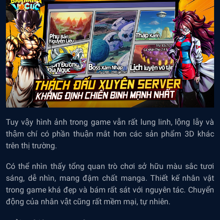
Tuy vậy hình ảnh trong game vẫn rất lung linh, lộng lẫy và
thậm chí có phần thuận mắt hơn các sản phẩm 3D khác
trên thị trường.
Có thể nhìn thấy tổng quan trò chơi sở hữu màu sắc tươi
sáng, dễ nhìn, mang đậm chất manga. Thiết kế nhân vật
trong game khá đẹp và bám rất sát với nguyên tác. Chuyển
động của nhân vật cũng rất mềm mại, tự nhiên.