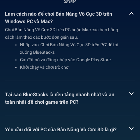
Làm cách nào để chơi Bản Năng Vô Cực 3D trên
Windows PC và Mac?
Chơi Bản Năng Vô Cực 3D trên PC hoặc Mac của bạn bằng
cách làm theo các bước đơn giản sau.
Nhấp vào 'Chơi Bản Năng Vô Cực 3D trên PC' để tải
xuống BlueStacks
Cài đặt nó và đăng nhập vào Google Play Store
Khởi chạy và chơi trò chơi
Tại sao BlueStacks là nền tảng nhanh nhất và an
toàn nhất để chơi game trên PC?
Yêu cầu đối với PC của Bản Năng Vô Cực 3D là gì?