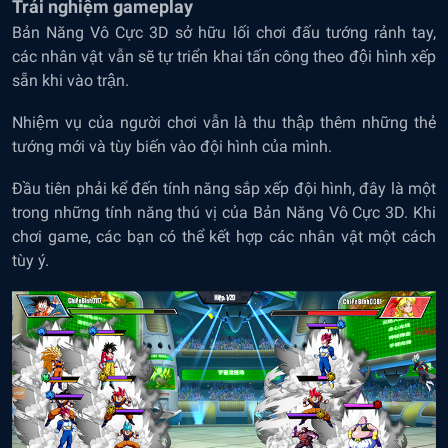
Trải nghiệm gameplay
Bản Năng Vô Cực 3D sở hữu lối chơi đấu tướng rảnh tay,
các nhân vật vẫn sẽ tự triển khai tấn công theo đội hình xếp
sẵn khi vào trận.
Nhiệm vụ của người chơi vẫn là thu thập thêm những thẻ
tướng mới và tùy biến vào đội hình của mình.
Đầu tiên phải kể đến tính năng sắp xếp đội hình, đây là một
trong những tính năng thú vị của Bản Năng Vô Cực 3D. Khi
chơi game, các bạn có thể kết hợp các nhân vật một cách
tùy ý.