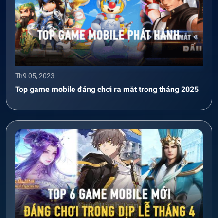
Th9 05, 2023
Top game mobile đáng chơi ra mắt trong tháng 2025