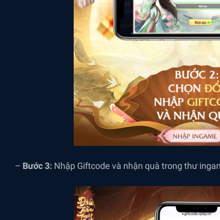
–
Bước 3:
Nhập Giftcode và nhận quà trong thư ing