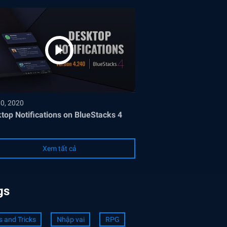
30, 2020
top Notifications on BlueStacks 4
Xem tất cả
gs
s and Tricks
Nhập vai
RPG