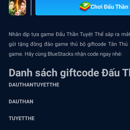
Chơi Đấu Thần 
Nhân dịp tựa game Đấu Thần Tuyệt Thế sắp ra mắt
gửi tặng đông đảo game thủ bộ giftcode Tân Thủ
game. Hãy cùng BlueStacks nhận code ngay nhé:
Danh sách giftcode Đấu T
DAUTHANTUYETTHE
DAUTHAN
TUYETTHE