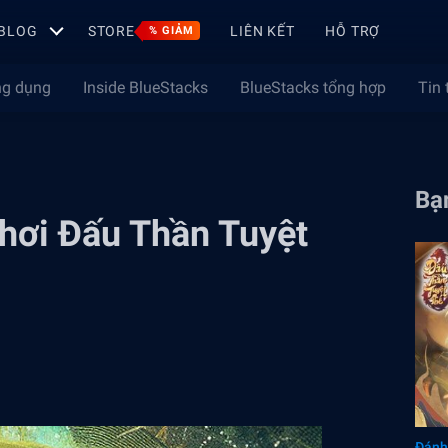
BLOG
STORE
LIÊN KẾT
HỖ TRỢ
% GIẢM
ng dụng
Inside BlueStacks
BlueStacks tổng hợp
Tin 
Bạn
hơi Đấu Thần Tuyệt
Đánh