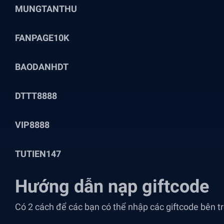
MUNGTANTHU
FANPAGE10K
BAODANHDT
DTTT8888
VIP8888
TUTIEN147
Hướng dẫn nạp giftcode
Có 2 cách để các bạn có thể nhập các giftcode bên 