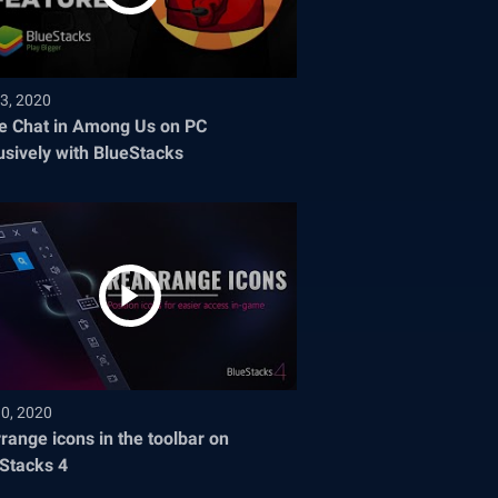
3, 2020
e Chat in Among Us on PC
usively with BlueStacks
30, 2020
range icons in the toolbar on
Stacks 4