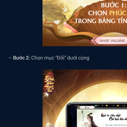
–
Bước 2:
Chọn mục “Đổi” dưới cùng