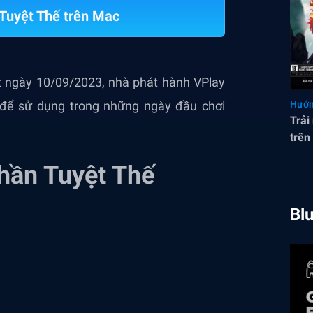
Tuyệt Thế trên Mac
 ngày 10/09/2023, nhà phát hành VPlay
 để sử dụng trong những ngày đầu chơi
Hướn
Trải
trên
hần Tuyệt Thế
Bl