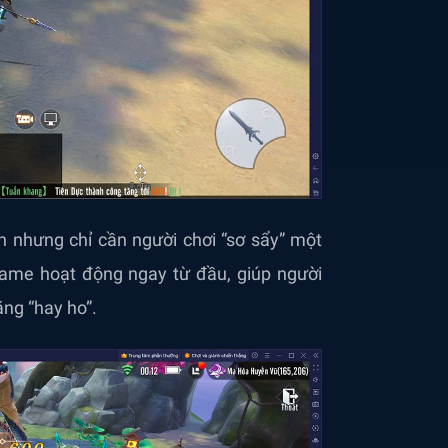
n nhưng chỉ cần người chơi “sơ sẩy” một
game hoạt động ngay từ đầu, giúp người
ăng “hay ho”.