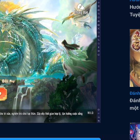
Hướn
Tuyệ
Đánh
Đánh
một 