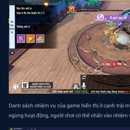
Danh sách nhiệm vụ của game hiển thị ở cạnh trái mà
ngừng hoạt động, người chơi có thể nhấn vào nhiệm 