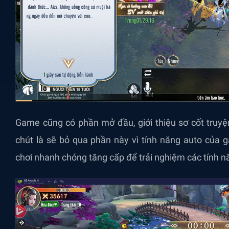
Game cũng có phần mở đầu, giới thiệu sơ cốt truyệ
chút là sẽ bỏ qua phần này vì tính năng auto của 
chơi nhanh chóng tăng cấp để trải nghiệm các tính n