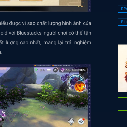
RP
Blu
hiểu được vì sao chất lượng hình ảnh của
oid với Bluestacks, người chơi có thể tận
 lượng cao nhất, mang lại trải nghiệm
h.