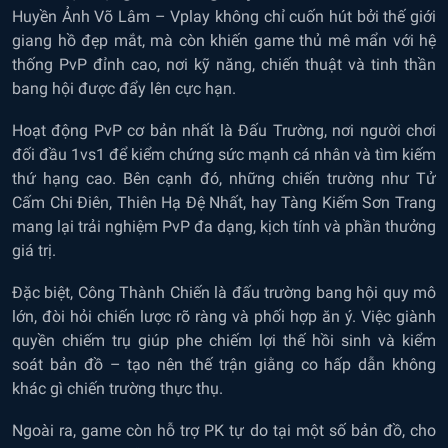
Huyền Ảnh Võ Lâm – Vplay không chỉ cuốn hút bởi thế giới
giang hồ đẹp mắt, mà còn khiến game thủ mê mẩn với hệ
thống PvP đỉnh cao, nơi kỹ năng, chiến thuật và tinh thần
bang hội được đẩy lên cực hạn.
Hoạt động PvP cơ bản nhất là Đấu Trường, nơi người chơi
đối đầu 1vs1 để kiểm chứng sức mạnh cá nhân và tìm kiếm
thứ hạng cao. Bên cạnh đó, những chiến trường như Tử
Cấm Chi Điên, Thiên Hạ Đệ Nhất, hay Tàng Kiếm Sơn Trang
mang lại trải nghiệm PvP đa dạng, kịch tính và phần thưởng
giá trị.
Đặc biệt, Công Thành Chiến là đấu trường bang hội quy mô
lớn, đòi hỏi chiến lược rõ ràng và phối hợp ăn ý. Việc giành
quyền chiếm trụ giúp phe chiếm lợi thế hồi sinh và kiểm
soát bản đồ – tạo nên thế trận giằng co hấp dẫn không
khác gì chiến trường thực thụ.
Ngoài ra, game còn hỗ trợ PK tự do tại một số bản đồ, cho