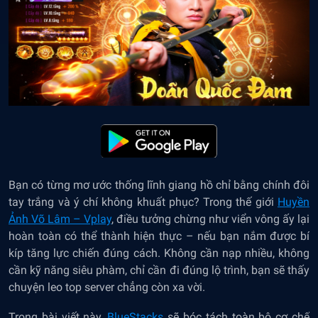
Bạn có từng mơ ước thống lĩnh giang hồ chỉ bằng chính đôi
tay trắng và ý chí không khuất phục? Trong thế giới
Huyền
Ảnh Võ Lâm – Vplay
, điều tưởng chừng như viển vông ấy lại
hoàn toàn có thể thành hiện thực – nếu bạn nắm được bí
kíp tăng lực chiến đúng cách. Không cần nạp nhiều, không
cần kỹ năng siêu phàm, chỉ cần đi đúng lộ trình, bạn sẽ thấy
chuyện leo top server chẳng còn xa vời.
Trong bài viết này,
BlueStacks
sẽ bóc tách toàn bộ cơ chế