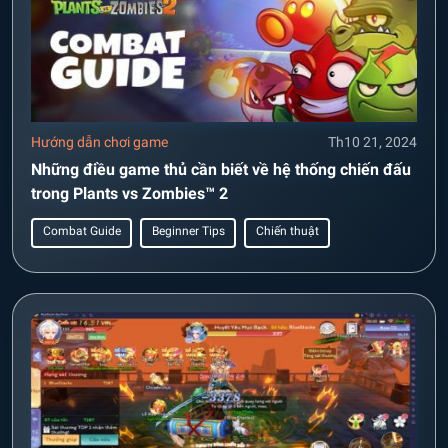
Hướng dẫn chơi game
Th10 21, 2024
Những điều game thủ cần biết về hệ thống chiến đấu
trong Plants vs Zombies™ 2
Combat Guide
Beginner Tips
Chiến thuật