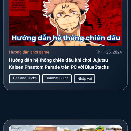
Hướng dẫn chơi game
Th11 26, 2024
Hướng dẫn hệ thống chiến đấu khi chơi Jujutsu
Kaisen Phantom Parade trên PC với BlueStacks
Tips and Tricks
Combat Guide
Nhập vai