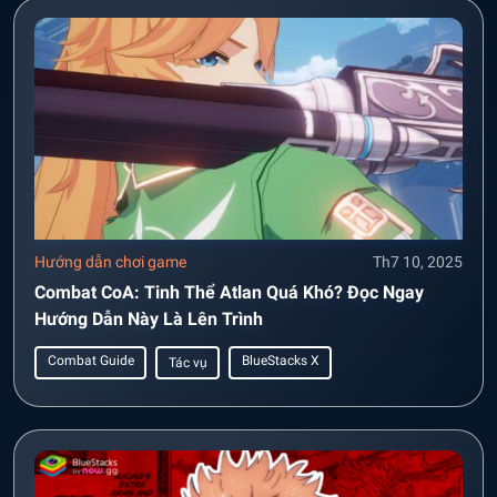
Hướng dẫn chơi game
Th7 10, 2025
Combat CoA: Tinh Thể Atlan Quá Khó? Đọc Ngay
Hướng Dẫn Này Là Lên Trình
Combat Guide
BlueStacks X
Tác vụ