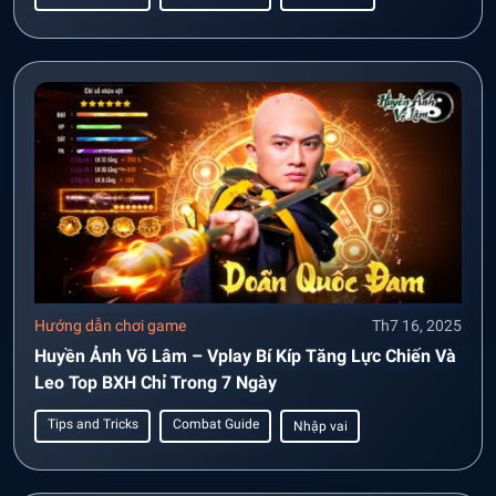
Hướng dẫn chơi game
Th7 16, 2025
Huyền Ảnh Võ Lâm – Vplay Bí Kíp Tăng Lực Chiến Và
Leo Top BXH Chỉ Trong 7 Ngày
Tips and Tricks
Combat Guide
Nhập vai