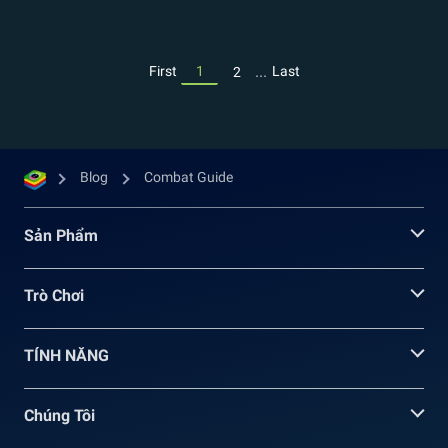
...
First
1
Last
2
Blog
Combat Guide
Sản Phẩm
Trò Chơi
TÍNH NĂNG
Chúng Tôi