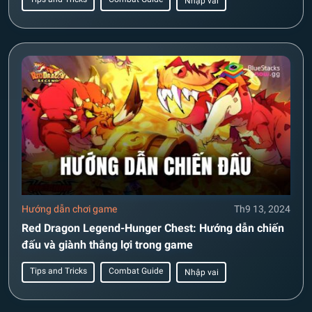
Nhập vai
Hướng dẫn chơi game
Th9 13, 2024
Red Dragon Legend-Hunger Chest: Hướng dẫn chiến
đấu và giành thắng lợi trong game
Tips and Tricks
Combat Guide
Nhập vai