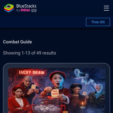
Theo dõi
Combat Guide
Showing 1-13 of 49 results