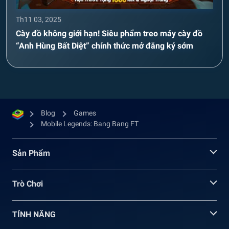
Th11 03, 2025
Cày đồ không giới hạn! Siêu phẩm treo máy cày đồ
“Anh Hùng Bất Diệt” chính thức mở đăng ký sớm
Blog
Games
Mobile Legends: Bang Bang FT
Sản Phẩm
Trò Chơi
TÍNH NĂNG