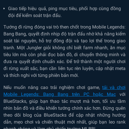
Giao tiếp hiệu quả, ping mục tiêu, phối hợp cùng đồng
đội để kiểm soát trận đấu.
Tướng đi rừng đóng vai trò then chốt trong Mobile Legends:
Bang Bang, quyết định nhịp độ trận đấu nhờ khả năng kiểm
soát tài nguyên, hỗ trợ đồng đội và tạo lợi thế trong giao
tranh. Một Jungler giỏi không chỉ biết farm nhanh, ăn mục
tiêu lớn mà còn phải đọc bản đồ, di chuyển thông minh và
đưa ra quyết định chuẩn xác. Để trở thành một người chơi
đi rừng xuất sắc, bạn cần liên tục rèn luyện, cập nhật meta
và thích nghi với từng phiên bản mới.
Nếu muốn nâng cao trải nghiệm chơi game,
tải và chơi
Mobile Legends: Bang Bang trên PC hoặc Mac
với
BlueStacks, giúp bạn thao tác mượt mà hơn, tối ưu tầm
nhìn bản đồ và điều khiển tướng chính xác hơn. Đừng quên
theo dõi blog của BlueStacks để cập nhật những hướng
dẫn, mẹo chơi và chiến thuật mới nhất, giúp bạn leo rank
nhanh chóng và làm chủ chiến trường MLBB!