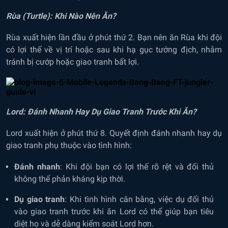
Rùa (Turtle): Khi Nào Nên Ăn?
Rùa xuất hiện lần đầu ở phút thứ 2. Bạn nên ăn Rùa khi đội
có lợi thế về vị trí hoặc sau khi hạ gục tướng địch, nhằm
tránh bị cướp hoặc giao tranh bất lợi.
Lord: Đánh Nhanh Hay Dụ Giao Tranh Trước Khi Ăn?
Lord xuất hiện ở phút thứ 8. Quyết định đánh nhanh hay dụ
giao tranh phụ thuộc vào tình hình:​
Đánh nhanh
: Khi đội bạn có lợi thế rõ rệt và đối thủ
không thể phản kháng kịp thời.​
Dụ giao tranh
: Khi tình hình cân bằng, việc dụ đối thủ
vào giao tranh trước khi ăn Lord có thể giúp bạn tiêu
diệt họ và dễ dàng kiểm soát Lord hơn.​