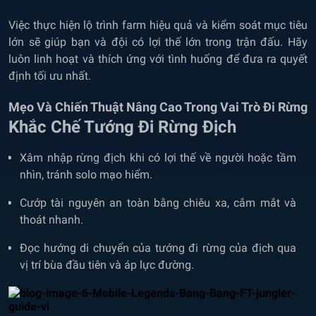
Việc thực hiện lộ trình farm hiệu quả và kiểm soát mục tiêu
lớn sẽ giúp bạn và đội có lợi thế lớn trong trận đấu. Hãy
luôn linh hoạt và thích ứng với tình huống để đưa ra quyết
định tối ưu nhất.
Mẹo Và Chiến Thuật Nâng Cao Trong Vai Trò Đi Rừng
Khắc Chế Tướng Đi Rừng Địch
Xâm nhập rừng địch khi có lợi thế về người hoặc tầm
nhìn, tránh solo mạo hiểm.
Cướp tài nguyên an toàn bằng chiêu xa, cắm mắt và
thoát nhanh.
Đọc hướng di chuyển của tướng đi rừng của địch qua
vị trí bùa đầu tiên và áp lực đường.