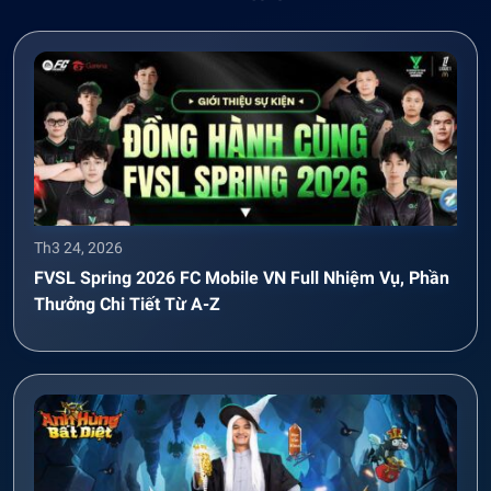
Th3 24, 2026
FVSL Spring 2026 FC Mobile VN Full Nhiệm Vụ, Phần
Thưởng Chi Tiết Từ A-Z