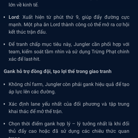
lớn về kinh tế.
Lord
: Xuất hiện từ phút thứ 9, giúp đẩy đường cực
mạnh. Một pha ăn Lord thành công có thể mở ra cơ hội
kết thúc trận đấu.
Để tranh chấp mục tiêu này, Jungler cần phối hợp với
team, kiểm soát tầm nhìn và sử dụng Trừng Phạt chính
xác để last-hit.
Gank hỗ trợ đồng đội, tạo lợi thế trong giao tranh
Không chỉ farm, Jungler còn phải gank hiệu quả để tạo
áp lực lên các đường.
Xác định lane yếu nhất của đối phương và tập trung
khai thác để mở thế trận.
Chọn thời điểm gank hợp lý – lý tưởng nhất là khi đối
thủ đẩy cao hoặc đã sử dụng các chiêu thức quan