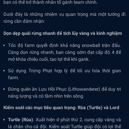
bạn có thể trở thành nhân tố gánh team chính.
Dưới đây là những nhiệm vụ quan trọng mà một tướng đi
rừng cần đảm nhận:
Dọn dẹp quái rừng nhanh để tích lũy vàng và kinh nghiệm
Tốc độ farm quyết định khả năng snowball trận đấu.
Càng dọn rừng nhanh, bạn càng sớm đạt cấp độ 4 để
mở khóa chiêu cuối, tạo lợi thế khi gank.
Sử dụng Trừng Phạt hợp lý để tối ưu hóa thời gian
farm.
Đừng quên ăn Lựu Hồi Phục (Lithowanderer) để duy trì
năng lượng và có tầm nhìn trên sông.
Kiểm soát các mục tiêu quan trọng: Rùa (Turtle) và Lord
Turtle (Rùa)
: Xuất hiện ở phút thứ 2, cung cấp vàng và
lá chắn cho cả đội. Kiểm soát Turtle giúp đội có lợi thế