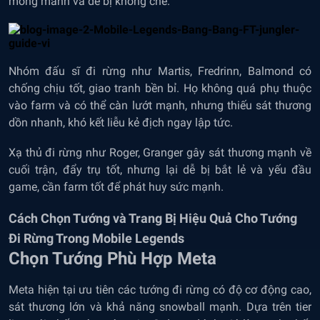
mỏng manh và dễ bị khống chế.
Nhóm đấu sĩ đi rừng như Martis, Fredrinn, Balmond có
chống chịu tốt, giao tranh bền bỉ. Họ không quá phụ thuộc
vào farm và có thể càn lướt mạnh, nhưng thiếu sát thương
dồn nhanh, khó kết liễu kẻ địch ngay lập tức.
Xạ thủ đi rừng như Roger, Granger gây sát thương mạnh về
cuối trận, đẩy trụ tốt, nhưng lại dễ bị bắt lẻ và yếu đầu
game, cần farm tốt để phát huy sức mạnh.
Cách Chọn Tướng và Trang Bị Hiệu Quả Cho Tướng
Đi Rừng Trong Mobile Legends
Chọn Tướng Phù Hợp Meta
Meta hiện tại ưu tiên các tướng đi rừng có độ cơ động cao,
sát thương lớn và khả năng snowball mạnh. Dựa trên tier