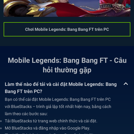
Chơi Mobile Legends: Bang Bang FT trên PC
Mobile Legends: Bang Bang FT - Câu
hỏi thường gặp
Làm thế nào để tải và cài đặt Mobile Legends: Bang
Bang FT trên PC?
Bạn có thể cài đặt Mobile Legends: Bang Bang FT trên PC
với BlueStacks – trình giả lập tốt nhất hiện nay, bằng cách
làm theo các bước sau:
Tải BlueStacks từ trang web chính thức và cài đặt.
Mở BlueStacks và đăng nhập vào Google Play.