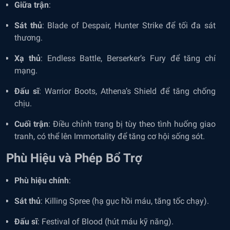
Giữa trận
:
Sát thủ
: Blade of Despair, Hunter Strike để tối đa sát
thương.
Xạ thủ
: Endless Battle, Berserker’s Fury để tăng chí
mạng.
Đấu sĩ
: Warrior Boots, Athena’s Shield để tăng chống
chịu.
Cuối trận
: Điều chỉnh trang bị tùy theo tình huống giao
tranh, có thể lên Immortality để tăng cơ hội sống sót.
Phù Hiệu và Phép Bổ Trợ
Phù hiệu chính
:
Sát thủ
: Killing Spree (hạ gục hồi máu, tăng tốc chạy).
Đấu sĩ
: Festival of Blood (hút máu kỹ năng).