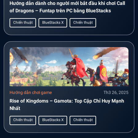
Hướng dẫn dành cho người mới bắt đầu khi chơi Call
of Dragons – Funtap trên PC bằng BlueStacks
Chiến thuật
BlueStacks X
Chiến thuật
Hướng dẫn chơi game
Th3 26, 2025
Rise of Kingdoms – Gamota: Top Cặp Chỉ Huy Mạnh
Nhất
Chiến thuật
BlueStacks X
Chiến thuật