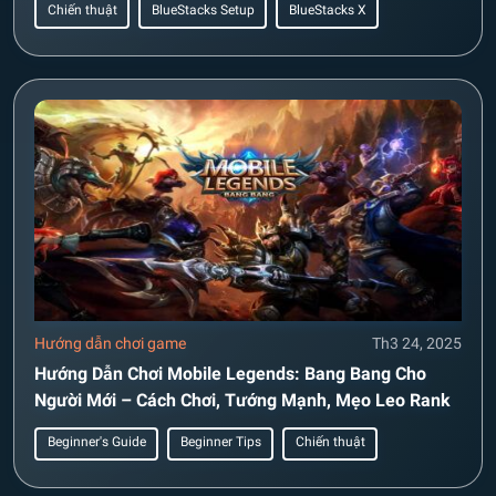
Chiến thuật
BlueStacks Setup
BlueStacks X
Hướng dẫn chơi game
Th3 24, 2025
Hướng Dẫn Chơi Mobile Legends: Bang Bang Cho
Người Mới – Cách Chơi, Tướng Mạnh, Mẹo Leo Rank
Beginner's Guide
Beginner Tips
Chiến thuật