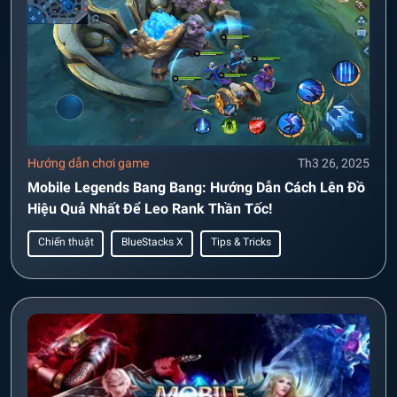
Hướng dẫn chơi game
Th3 26, 2025
Mobile Legends Bang Bang: Hướng Dẫn Cách Lên Đồ
Hiệu Quả Nhất Để Leo Rank Thần Tốc!
Chiến thuật
BlueStacks X
Tips & Tricks