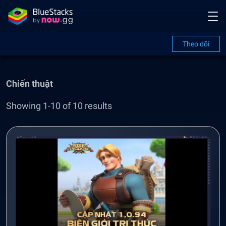
Theo dõi
Chiến thuật
Showing 1-10 of 10 results