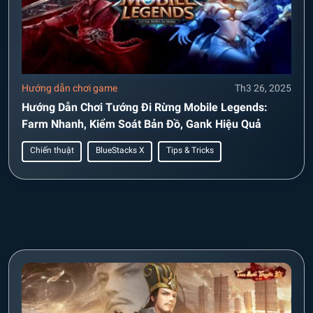
Hướng dẫn chơi game
Th3 26, 2025
Hướng Dẫn Chơi Tướng Đi Rừng Mobile Legends:
Farm Nhanh, Kiểm Soát Bản Đồ, Gank Hiệu Quả
Chiến thuật
BlueStacks X
Tips & Tricks