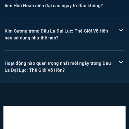
tiên Hồn Hoàn niên đại cao ngay từ đầu không?
Kim Cương trong Đấu La Đại Lục: Thế Giới Võ Hồn
nên sử dụng như thế nào?
Hoạt động nào quan trọng nhất mỗi ngày trong Đấu
La Đại Lục: Thế Giới Võ Hồn?