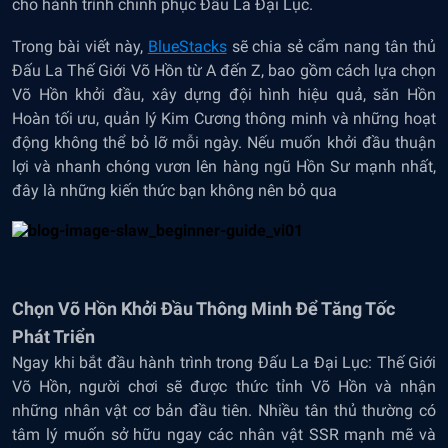
cho hành trình chinh phục Đấu La Đại Lục.
Trong bài viết này,
BlueStacks
sẽ chia sẻ cẩm nang tân thủ
Đấu La Thế Giới Võ Hồn từ A đến Z, bao gồm cách lựa chọn
Võ Hồn khởi đầu, xây dựng đội hình hiệu quả, săn Hồn
Hoàn tối ưu, quản lý Kim Cương thông minh và những hoạt
động không thể bỏ lỡ mỗi ngày. Nếu muốn khởi đầu thuận
lợi và nhanh chóng vươn lên hàng ngũ Hồn Sư mạnh nhất,
đây là những kiến thức bạn không nên bỏ qua
Chọn Võ Hồn Khởi Đầu Thông Minh Để Tăng Tốc
Phát Triển
Ngay khi bắt đầu hành trình trong Đấu La Đại Lục: Thế Giới
Võ Hồn, người chơi sẽ được thức tỉnh Võ Hồn và nhận
những nhân vật cơ bản đầu tiên. Nhiều tân thủ thường có
tâm lý muốn sở hữu ngay các nhân vật SSR mạnh mẽ và