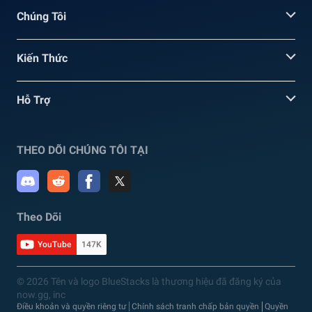
Chúng Tôi
Kiến Thức
Hỗ Trợ
THEO DÕI CHÚNG TÔI TẠI
Theo Dõi
YouTube
147K
© 2026 Tên và logo BlueStacks là thương hiệu đã đăng ký của
now.gg, inc
Điều khoản và quyền riêng tư
Chính sách tranh chấp bản quyền
Quyền