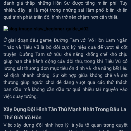
đánh giá thấp những Hồn Sư được tặng miễn phí. Tuy
nhiên, đây lại là một trong những sai lầm phổ biến khiến
quá trình phát triển đội hình trở nên chậm hơn cần thiết.
Ở giai đoạn đầu game, Đường Tam với Võ Hồn Lam Ngân
Thảo và Tiểu Vũ là bộ đôi cực kỳ hiệu quả để vượt ải cốt
truyện. Đường Tam sở hữu khả năng khống chế khó chịu
giúp hạn chế hành động của đối thủ, trong khi Tiểu Vũ có
lượng sát thương đơn mục tiêu ổn định và khả năng kết liễu
kẻ địch nhanh chóng. Sự kết hợp giữa khống chế và sát
thương giúp người chơi dễ dàng vượt qua các thử thách
ban đầu mà không cần đầu tư quá nhiều tài nguyên vào
việc quay tướng.
Xây Dựng Đội Hình Tân Thủ Mạnh Nhất Trong Đấu La
Thế Giới Võ Hồn
Việc xây dựng đội hình hợp lý là yếu tố quan trọng quyết