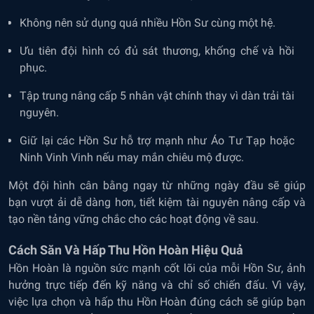
Không nên sử dụng quá nhiều Hồn Sư cùng một hệ.
Ưu tiên đội hình có đủ sát thương, khống chế và hồi
phục.
Tập trung nâng cấp 5 nhân vật chính thay vì dàn trải tài
nguyên.
Giữ lại các Hồn Sư hỗ trợ mạnh như Áo Tư Tạp hoặc
Ninh Vinh Vinh nếu may mắn chiêu mộ được.
Một đội hình cân bằng ngay từ những ngày đầu sẽ giúp
bạn vượt ải dễ dàng hơn, tiết kiệm tài nguyên nâng cấp và
tạo nền tảng vững chắc cho các hoạt động về sau.
Cách Săn Và Hấp Thu Hồn Hoàn Hiệu Quả
Hồn Hoàn là nguồn sức mạnh cốt lõi của mỗi Hồn Sư, ảnh
hưởng trực tiếp đến kỹ năng và chỉ số chiến đấu. Vì vậy,
việc lựa chọn và hấp thu Hồn Hoàn đúng cách sẽ giúp bạn