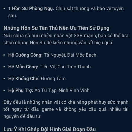
1 Hồn Sư Phòng Ngự:
Chịu sát thương và bảo vệ tuyến
sau.
Những Hồn Sư Tân Thủ Nên Ưu Tiên Sử Dụng
Nếu chưa sở hữu nhiều nhân vật SSR mạnh, bạn có thể lựa
chọn những Hồn Sư dễ kiếm nhưng vẫn rất hiệu quả:
Hệ Cường Công:
Tà Nguyệt, Đái Mộc Bạch.
Hệ Mẫn Công:
Tiểu Vũ, Chu Trúc Thanh.
Hệ Khống Chế:
Đường Tam.
Hệ Phụ Trợ:
Áo Tư Tạp, Ninh Vinh Vinh.
Đây đều là những nhân vật có khả năng phát huy sức mạnh
tốt ngay từ đầu game và không yêu cầu quá nhiều tài
nguyên để đầu tư.
Lưu Ý Khi Ghép Đội Hình Giai Đoạn Đầu