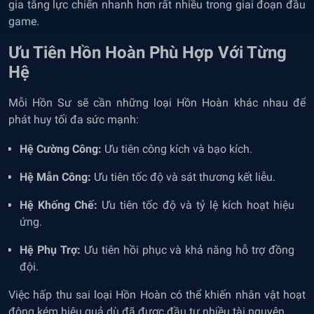
gia tăng lực chiến nhanh hơn rất nhiều trong giai đoạn đầu
game.
Ưu Tiên Hồn Hoàn Phù Hợp Với Từng
Hệ
Mỗi Hồn Sư sẽ cần những loại Hồn Hoàn khác nhau để
phát huy tối đa sức mạnh:
Hệ Cường Công:
Ưu tiên công kích và bạo kích.
Hệ Mẫn Công:
Ưu tiên tốc độ và sát thương kết liễu.
Hệ Khống Chế:
Ưu tiên tốc độ và tỷ lệ kích hoạt hiệu
ứng.
Hệ Phụ Trợ:
Ưu tiên hồi phục và khả năng hỗ trợ đồng
đội.
Việc hấp thu sai loại Hồn Hoàn có thể khiến nhân vật hoạt
động kém hiệu quả dù đã được đầu tư nhiều tài nguyên.