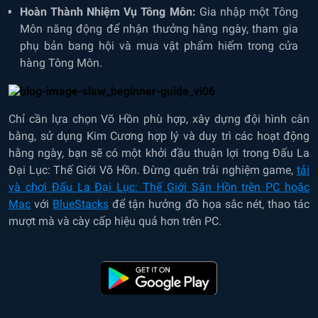
Hoàn Thành Nhiệm Vụ Tông Môn:
Gia nhập một Tông
Môn năng động để nhận thưởng hằng ngày, tham gia
phụ bản bang hội và mua vật phẩm hiếm trong cửa
hàng Tông Môn.
Chỉ cần lựa chọn Võ Hồn phù hợp, xây dựng đội hình cân
bằng, sử dụng Kim Cương hợp lý và duy trì các hoạt động
hằng ngày, bạn sẽ có một khởi đầu thuận lợi trong Đấu La
Đại Lục: Thế Giới Võ Hồn. Đừng quên trải nghiệm game,
tải
và chơi Đấu La Đại Lục: Thế Giới Săn Hồn trên PC hoặc
Mac
với
BlueStacks
để tận hưởng đồ họa sắc nét, thao tác
mượt mà và cày cấp hiệu quả hơn trên PC.