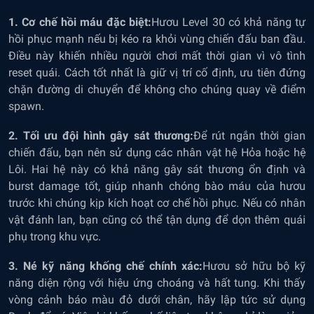
1. Cơ chế hồi máu đặc biệt:
Hươu Level 30 có khả năng tự
hồi phục mạnh nếu bị kéo ra khỏi vùng chiến đấu ban đầu.
Điều này khiến nhiều người chơi mất thời gian vì vô tình
reset quái. Cách tốt nhất là giữ vị trí cố định, ưu tiên đứng
chặn đường di chuyển để không cho chúng quay về điểm
spawn.
2. Tối ưu đội hình gây sát thương:
Để rút ngắn thời gian
chiến đấu, bạn nên sử dụng các nhân vật hệ Hỏa hoặc hệ
Lôi. Hai hệ này có khả năng gây sát thương ổn định và
burst damage tốt, giúp nhanh chóng bào máu của hươu
trước khi chúng kịp kích hoạt cơ chế hồi phục. Nếu có nhân
vật đánh lan, bạn cũng có thể tận dụng để dọn thêm quái
phụ trong khu vực.
3. Né kỹ năng khống chế chính xác:
Hươu sở hữu bộ kỹ
năng diện rộng với hiệu ứng choáng và hất tung. Khi thấy
vòng cảnh báo màu đỏ dưới chân, hãy lập tức sử dụng