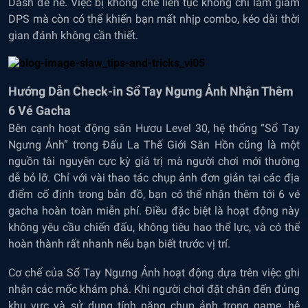
Dash để né. Việc bị khống chế liên tục không chỉ làm giảm
DPS mà còn có thể khiến bạn mất nhịp combo, kéo dài thời
gian đánh không cần thiết.
Hướng Dẫn Check-in Sổ Tay Ngưng Ảnh Nhận Thêm
6 Vé Gacha
Bên cạnh hoạt động săn Hươu Level 30, hệ thống “Sổ Tay
Ngưng Ảnh” trong Đấu La Thế Giới Săn Hồn cũng là một
nguồn tài nguyên cực kỳ giá trị mà người chơi mới thường
dễ bỏ lỡ. Chỉ với vài thao tác chụp ảnh đơn giản tại các địa
điểm cố định trong bản đồ, bạn có thể nhận thêm tới 6 vé
gacha hoàn toàn miễn phí. Điều đặc biệt là hoạt động này
không yêu cầu chiến đấu, không tiêu hao thể lực, và có thể
hoàn thành rất nhanh nếu bạn biết trước vị trí.
Cơ chế của Sổ Tay Ngưng Ảnh hoạt động dựa trên việc ghi
nhận các mốc khám phá. Khi người chơi đặt chân đến đúng
khu vực và sử dụng tính năng chụp ảnh trong game, hệ