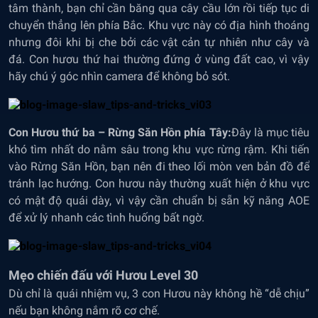
tâm thành, bạn chỉ cần băng qua cây cầu lớn rồi tiếp tục di
chuyển thẳng lên phía Bắc. Khu vực này có địa hình thoáng
nhưng đôi khi bị che bởi các vật cản tự nhiên như cây và
đá. Con hươu thứ hai thường đứng ở vùng đất cao, vì vậy
hãy chú ý góc nhìn camera để không bỏ sót.
Con Hươu thứ ba – Rừng Săn Hồn phía Tây:
Đây là mục tiêu
khó tìm nhất do nằm sâu trong khu vực rừng rậm. Khi tiến
vào Rừng Săn Hồn, bạn nên đi theo lối mòn ven bản đồ để
tránh lạc hướng. Con hươu này thường xuất hiện ở khu vực
có mật độ quái dày, vì vậy cần chuẩn bị sẵn kỹ năng AOE
để xử lý nhanh các tình huống bất ngờ.
Mẹo chiến đấu với Hươu Level 30
Dù chỉ là quái nhiệm vụ, 3 con Hươu này không hề “dễ chịu”
nếu bạn không nắm rõ cơ chế.