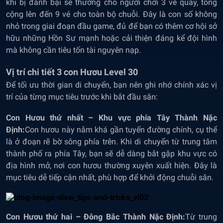
khi bị đánh bại sẽ thưởng cho người chơi 3 vé quay, tổng
cộng lên đến 9 vé cho toàn bộ chuỗi. Đây là con số không
nhỏ trong giai đoạn đầu game, đủ để bạn có thêm cơ hội sở
hữu những Hồn Sư mạnh hoặc cải thiện đáng kể đội hình
mà không cần tiêu tốn tài nguyên nạp.
Vị trí chi tiết 3 con Hươu Level 30
Để tối ưu thời gian di chuyển, bạn nên ghi nhớ chính xác vị
trí của từng mục tiêu trước khi bắt đầu săn:
Con Hươu thứ nhất – Khu vực phía Tây Thành Nặc
Định:
Con hươu này nằm khá gần tuyến đường chính, cụ thể
là ở đoạn rẽ bờ sông phía trên. Khi di chuyển từ trung tâm
thành phố ra phía Tây, bạn sẽ dễ dàng bắt gặp khu vực có
địa hình mở, nơi con hươu thường xuyên xuất hiện. Đây là
mục tiêu dễ tiếp cận nhất, phù hợp để khởi động chuỗi săn.
Con Hươu thứ hai – Đông Bắc Thành Nặc Định:
Từ trung