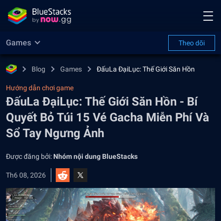
Games
Theo dõi
Blog
Games
ĐấuLa ĐạiLục: Thế Giới Săn Hồn
Hướng dẫn chơi game
ĐấuLa ĐạiLục: Thế Giới Săn Hồn - Bí
Quyết Bỏ Túi 15 Vé Gacha Miễn Phí Và
Sổ Tay Ngưng Ảnh
Được đăng bởi:
Nhóm nội dung BlueStacks
Th6 08, 2026