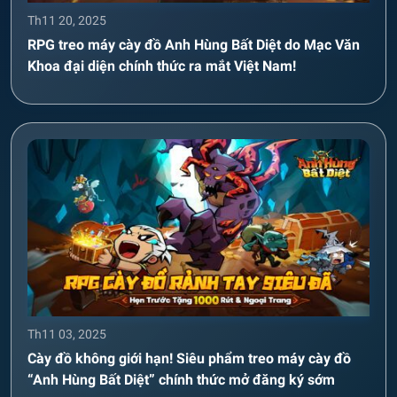
Th11 20, 2025
RPG treo máy cày đồ Anh Hùng Bất Diệt do Mạc Văn
Khoa đại diện chính thức ra mắt Việt Nam!
Th11 03, 2025
Cày đồ không giới hạn! Siêu phẩm treo máy cày đồ
“Anh Hùng Bất Diệt” chính thức mở đăng ký sớm