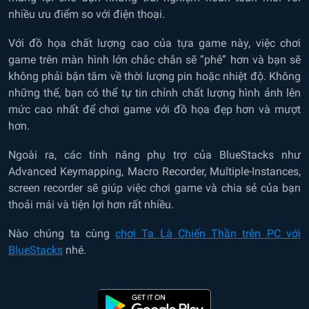
nhiều ưu điểm so với điện thoại.
Với đồ họa chất lượng cao của tựa game này, việc chơi
game trên màn hình lớn chắc chắn sẽ “phê” hơn và bạn sẽ
không phải bận tâm về thời lượng pin hoặc nhiệt độ. Không
những thế, bạn có thể tự tin chỉnh chất lượng hình ảnh lên
mức cao nhất để chơi game với đồ họa đẹp hơn và mượt
hơn.
Ngoài ra, các tính năng phụ trợ của BlueStacks như
Advanced Keymapping, Macro Recorder, Multiple-Instances,
screen recorder sẽ giúp việc chơi game và chia sẻ của bạn
thoải mái và tiện lợi hơn rất nhiều.
Nào chúng ta cùng
chơi Ta Là Chiến Thần trên PC với
BlueStacks
nhé.