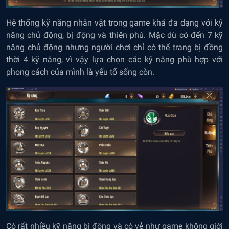
Hệ thống kỹ năng nhân vật trong game khá đa dạng với kỹ
năng chủ động, bị động và thiên phú. Mặc dù có đến 7 kỹ
năng chủ động nhưng người chơi chỉ có thể trang bị đồng
thời 4 kỹ năng, vì vậy lựa chọn các kỹ năng phù hợp với
phong cách của mình là yếu tố sống còn.
Có rất nhiều kỹ năng bị động và có vẻ như game không giới