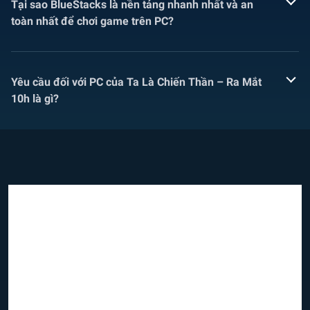
Tại sao BlueStacks là nền tảng nhanh nhất và an
toàn nhất để chơi game trên PC?
Yêu cầu đối với PC của Ta Là Chiến Thần – Ra Mắt
10h là gì?