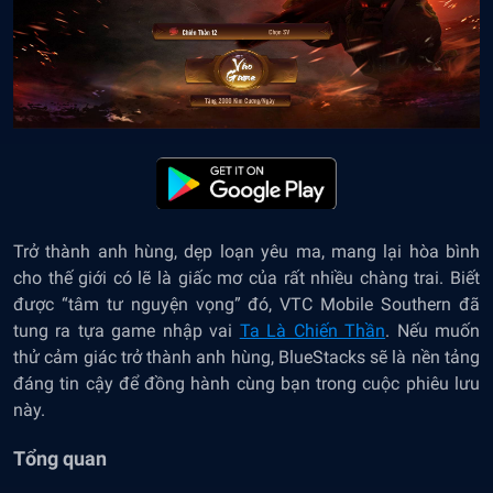
Trở thành anh hùng, dẹp loạn yêu ma, mang lại hòa bình
cho thế giới có lẽ là giấc mơ của rất nhiều chàng trai. Biết
được “tâm tư nguyện vọng” đó, VTC Mobile Southern đã
tung ra tựa game nhập vai
Ta Là Chiến Thần
. Nếu muốn
thử cảm giác trở thành anh hùng, BlueStacks sẽ là nền tảng
đáng tin cậy để đồng hành cùng bạn trong cuộc phiêu lưu
này.
Tổng quan