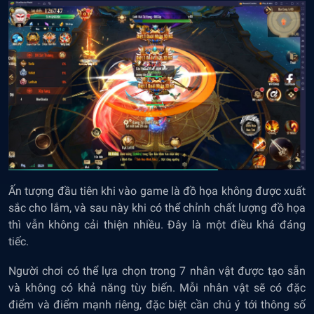
Ấn tượng đầu tiên khi vào game là đồ họa không được xuất
sắc cho lắm, và sau này khi có thể chỉnh chất lượng đồ họa
thì vẫn không cải thiện nhiều. Đây là một điều khá đáng
tiếc.
Người chơi có thể lựa chọn trong 7 nhân vật được tạo sẵn
và không có khả năng tùy biến. Mỗi nhân vật sẽ có đặc
điểm và điểm mạnh riêng, đặc biệt cần chú ý tới thông số