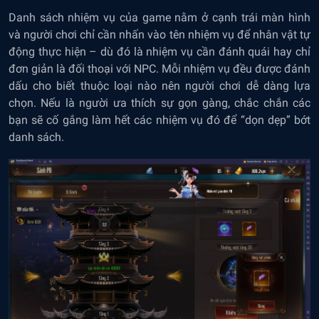
Danh sách nhiệm vụ của game nằm ở cạnh trái màn hình
và người chơi chỉ cần nhấn vào tên nhiệm vụ để nhân vật tự
động thực hiện – dù đó là nhiệm vụ cần đánh quái hay chỉ
đơn giản là đối thoại với NPC. Mỗi nhiệm vụ đều được đánh
dấu cho biết thuộc loại nào nên người chơi dễ dàng lựa
chọn. Nếu là người ưa thích sự gọn gàng, chắc chắn các
bạn sẽ cố gắng làm hết các nhiệm vụ đó để “dọn dẹp” bớt
danh sách.