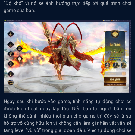
“Độ khó” vì nó sẽ ảnh hưởng trực tiếp tới quá trình chơi
game của bạn.
Ngay sau khi bước vào game, tính năng tự động chơi sẽ
được kích hoạt ngay lập tức. Nếu bạn là người bận rộn
không thể dành nhiều thời gian cho game thì đây sẽ là sự
hỗ trợ vô cùng hữu ích vì không cần làm gì nhân vật vẫn sẽ
tăng level “vù vù” trong giai đoạn đầu. Việc tự động chơi sẽ