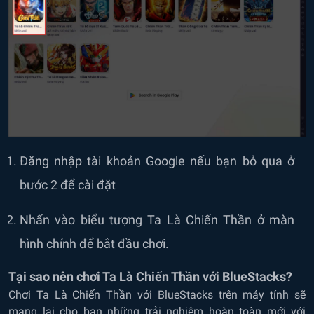
Đăng nhập tài khoản Google nếu bạn bỏ qua ở
bước 2 để cài đặt
Nhấn vào biểu tượng Ta Là Chiến Thần ở màn
hình chính để bắt đầu chơi.
Tại sao nên chơi Ta Là Chiến Thần với BlueStacks?
Chơi Ta Là Chiến Thần với BlueStacks trên máy tính sẽ
mang lại cho bạn những trải nghiệm hoàn toàn mới với