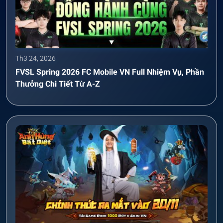
Th3 24, 2026
FVSL Spring 2026 FC Mobile VN Full Nhiệm Vụ, Phần
Thưởng Chi Tiết Từ A-Z