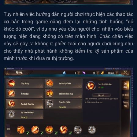
Tuy nhiên việc hướng dẫn người chơi thực hiện các thao tác
cơ bản trong game cũng đem lại những tình huống “dở
khóc dở cười”, ví dụ như yêu cầu người chơi nhấn vào biểu
tượng hiện đang không có trên màn hình. Chắc chắn việc
này sẽ gây ra không ít phiền toái cho người chơi cũng như
cho thấy nhà phát hành không kiểm tra kỹ sản phẩm của
mình trước khi đưa ra thị trường.