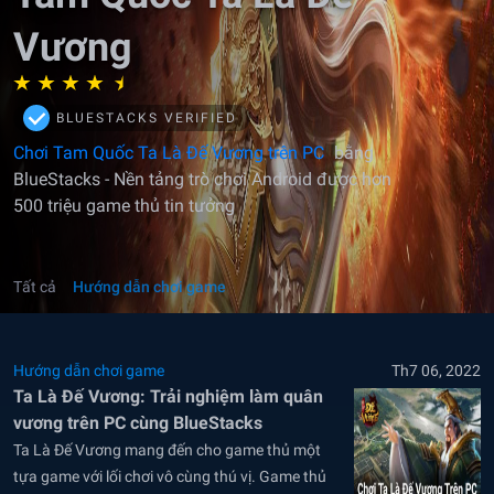
Vương
BLUESTACKS VERIFIED
Chơi Tam Quốc Ta Là Đế Vương trên PC
bằng
BlueStacks - Nền tảng trò chơi Android được hơn
500 triệu game thủ tin tưởng
Tất cả
Hướng dẫn chơi game
Hướng dẫn chơi game
Th7 06, 2022
Ta Là Đế Vương: Trải nghiệm làm quân
vương trên PC cùng BlueStacks
Ta Là Đế Vương mang đến cho game thủ một
tựa game với lối chơi vô cùng thú vị. Game thủ