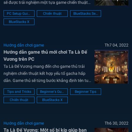
sẽ được trải nghiệm một tựa game chiến thuật
thẻ tướng thông thường như những trò chơi
PC Setup Guide
Chiến thuật
BlueStacks Setup
khác, nhưng đồng thời, game thủ cũng sẽ được
BlueStacks X
thực hiện những...
Hướng dẫn chơi game
Th7 04, 2022
Hướng dẫn game thủ mới chơi Ta Là Đế
Vương trên PC
Ta Là Đế Vương mang đến cho game thủ trải
nghiệm chiến thuật kết hợp yếu tố gacha hấp
dẫn. Game thủ sẽ từng bước khẳng định tên tuổi
của mình trên chính trường cũng như chiến
Tips and Tricks
Beginner's Guide
Beginner Tips
trường, từ đó dần xăng dựng nên quốc gia của
Chiến thuật
BlueStacks X
riêng mình. Trong...
Hướng dẫn chơi game
Th6 30, 2022
Ta Là Đế Vương: Một số bí kíp giúp bạn