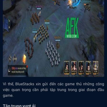
Vì thế, BlueStacks xin gửi đến các game thủ những công
việc quan trọng cần phải tập trung trong giai đoạn đầu
game.
Tập trung vượt ải