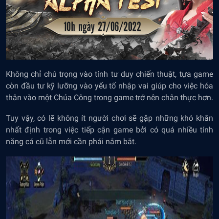
Không chỉ chú trọng vào tính tư duy chiến thuật, tựa game
còn đầu tư kỹ lưỡng vào yếu tố nhập vai giúp cho việc hóa
thân vào một Chúa Công trong game trở nên chân thực hơn.
Tuy vậy, có lẽ không ít người chơi sẽ gặp những khó khăn
nhất định trong việc tiếp cận game bởi có quá nhiều tính
năng cả cũ lẫn mới cần phải nắm bắt.