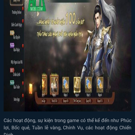
Các hoạt động, sự kiện trong game có thể kể đến như Phúc
lợi, Bốc quẻ, Tuần lễ vàng, Chính Vụ, các hoạt động Chiến
Dịch…