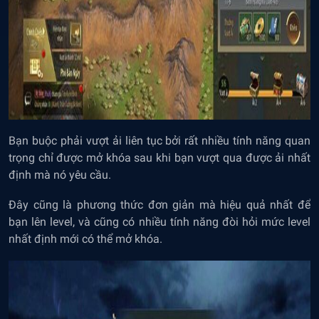
Bạn buộc phải vượt ải liên tục bởi rất nhiều tính năng quan
trọng chỉ được mở khóa sau khi bạn vượt qua được ải nhất
định mà nó yêu cầu.
Đây cũng là phương thức đơn giản mà hiệu quả nhất để
bạn lên level, và cũng có nhiều tính năng đòi hỏi mức level
nhất định mới có thể mở khóa.