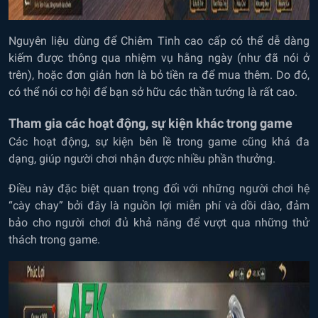
Nguyên liệu dùng để Chiêm Tinh cao cấp có thể dễ dàng
kiếm được thông qua nhiệm vụ hằng ngày (như đã nói ở
trên), hoặc đơn giản hơn là bỏ tiền ra để mua thêm. Do đó,
có thể nói cơ hội để bạn sở hữu các thần tướng là rất cao.
Tham gia các hoạt động, sự kiện khác trong game
Các hoạt động, sự kiện bên lề trong game cũng khá đa
dạng, giúp người chơi nhận được nhiều phần thưởng.
Điều này đặc biệt quan trọng đối với những người chơi hệ
“cày chay” bởi đây là nguồn lợi miễn phí và dồi dào, đảm
bảo cho người chơi đủ khả năng để vượt qua những thử
thách trong game.