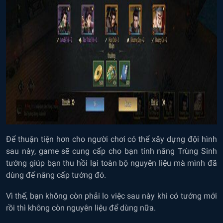
Để thuận tiện hơn cho người chơi có thể xây dựng đội hình
sau này, game sẽ cung cấp cho bạn tính năng Trùng Sinh
tướng giúp bạn thu hồi lại toàn bộ nguyên liệu mà mình đã
dùng để nâng cấp tướng đó.
Vì thế, bạn không còn phải lo việc sau này khi có tướng mới
rồi thì không còn nguyên liệu để dùng nữa.