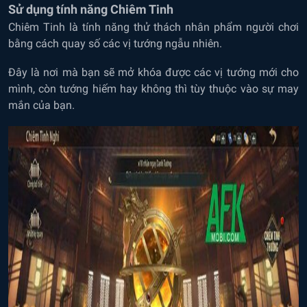
Sử dụng tính năng Chiêm Tinh
Chiêm Tinh là tính năng thử thách nhân phẩm người chơi
bằng cách quay số các vị tướng ngẫu nhiên.
Đây là nơi mà bạn sẽ mở khóa được các vị tướng mới cho
mình, còn tướng hiếm hay không thì tùy thuộc vào sự may
mắn của bạn.