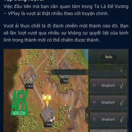
Việc đầu tiên mà bạn cần quan tâm trong Ta Là Đế Vương
– VPlay là vượt ải thật nhiều theo cốt truyện chính.
Vượt ải thực chất là đi đánh chiếm một thành nào đó. Bạn
sẽ lần lượt vượt qua nhiều sự kháng cự quyết liệt của binh
lính trong thành mới có thể chiếm được thành.