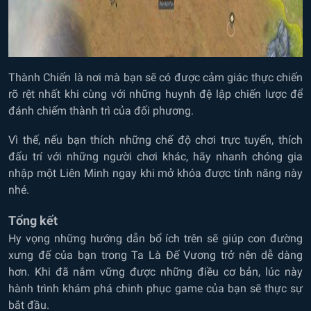
Thành Chiến là nơi mà bạn sẽ có được cảm giác thực chiến
rõ rệt nhất khi cùng với những huynh đệ lập chiến lược để
đánh chiếm thành trì của đối phương.
Vì thế, nếu bạn thích những chế độ chơi trực tuyến, thích
đấu trí với những người chơi khác, hãy nhanh chóng gia
nhập một Liên Minh ngay khi mở khóa được tính năng này
nhé.
Tổng kết
Hy vọng những hướng dẫn bổ ích trên sẽ giúp con đường
xưng đế của bạn trong Ta Là Đế Vương trở nên dễ dàng
hơn. Khi đã nắm vững được những điều cơ bản, lúc này
hành trình khám phá chinh phục game của bạn sẽ thực sự
bắt đầu.