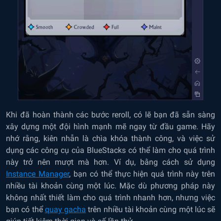
Khi đã hoàn thành các bước reroll, có lẽ bạn đã sẵn sàng
xây dựng một đội hình mạnh mẽ ngay từ đầu game. Hãy
nhớ rằng, kiên nhẫn là chìa khóa thành công, và việc sử
dụng các công cụ của BlueStacks có thể làm cho quá trình
này trở nên mượt mà hơn. Ví dụ, bằng cách sử dụng
Instance Manager
, bạn có thể thực hiện quá trình này trên
nhiều tài khoản cùng một lúc. Mặc dù phương pháp này
không nhất thiết làm cho quá trình nhanh hơn, nhưng việc
bạn có thể
quay gacha
trên nhiều tài khoản cùng một lúc sẽ