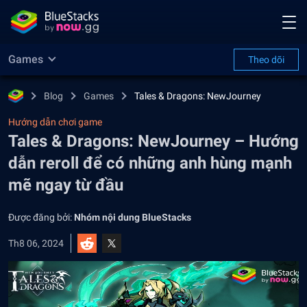
Games
Theo dõi
Blog
Games
Tales & Dragons: NewJourney
Hướng dẫn chơi game
Tales & Dragons: NewJourney – Hướng
dẫn reroll để có những anh hùng mạnh
mẽ ngay từ đầu
Được đăng bởi:
Nhóm nội dung BlueStacks
Th8 06, 2024