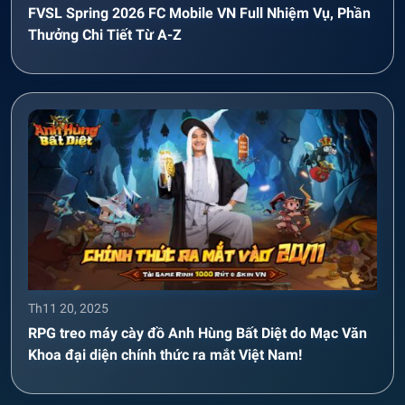
FVSL Spring 2026 FC Mobile VN Full Nhiệm Vụ, Phần
Thưởng Chi Tiết Từ A-Z
Th11 20, 2025
RPG treo máy cày đồ Anh Hùng Bất Diệt do Mạc Văn
Khoa đại diện chính thức ra mắt Việt Nam!