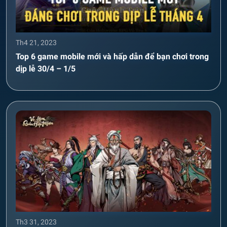
Th4 21, 2023
Top 6 game mobile mới và hấp dẫn để bạn chơi trong
dịp lễ 30/4 – 1/5
Th3 31, 2023