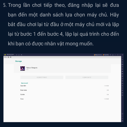
Trong lần chơi tiếp theo, đăng nhập lại sẽ đưa
bạn đến một danh sách lựa chọn máy chủ. Hãy
bắt đầu chơi lại từ đầu ở một máy chủ mới và lặp
lại từ bước 1 đến bước 4, lặp lại quá trình cho đến
khi bạn có được nhân vật mong muốn.