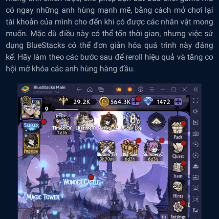
có ngay những anh hùng mạnh mẽ, bằng cách mở chơi lại
tài khoản của mình cho đến khi có được các nhân vật mong
muốn. Mặc dù điều này có thể tốn thời gian, nhưng việc sử
dụng BlueStacks có thể đơn giản hóa quá trình này đáng
kể. Hãy làm theo các bước sau để reroll hiệu quả và tăng cơ
hội mở khóa các anh hùng hàng đầu.