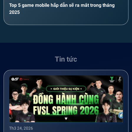
Top 5 game mobile hấp dẫn sẽ ra mắt trong tháng
2025
Tin tức
Th3 24, 2026