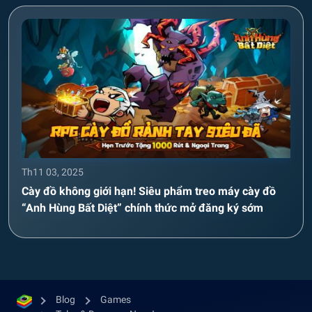
Th11 03, 2025
Cày đồ không giới hạn! Siêu phẩm treo máy cày đồ
“Anh Hùng Bất Diệt” chính thức mở đăng ký sớm
Blog
Games