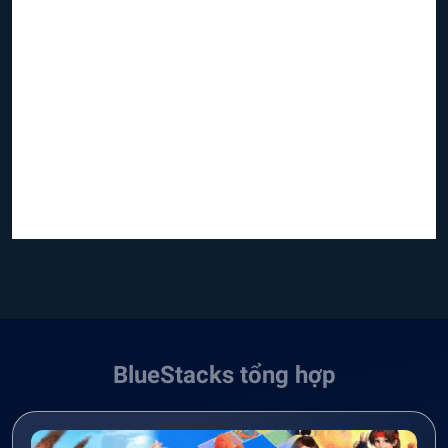
BlueStacks tổng hợp