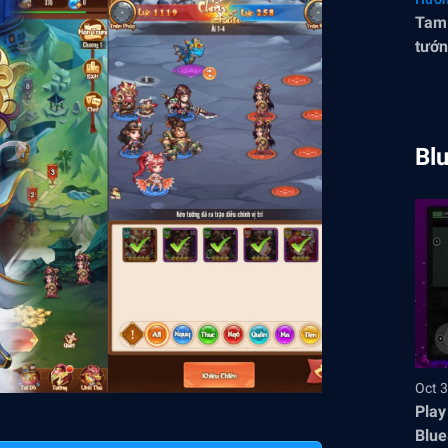
Tam 
tướn
Bl
Oct 3
Play
Blue