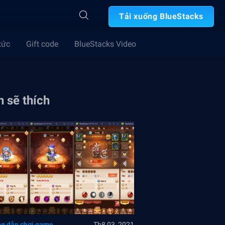
Tải xuống BlueStacks
tức
Gift code
BlueStacks Video
 sẽ thích
g dẫn chơi game
Th8 03, 2021