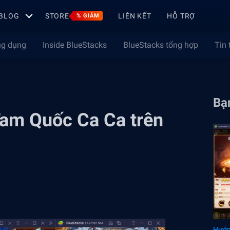
BLOG
STORE
LIÊN KẾT
HỖ TRỢ
% GIẢM
ng dụng
Inside BlueStacks
BlueStacks tổng hợp
Tin 
Bạn
Tam Quốc Ca Ca trên
Hướn