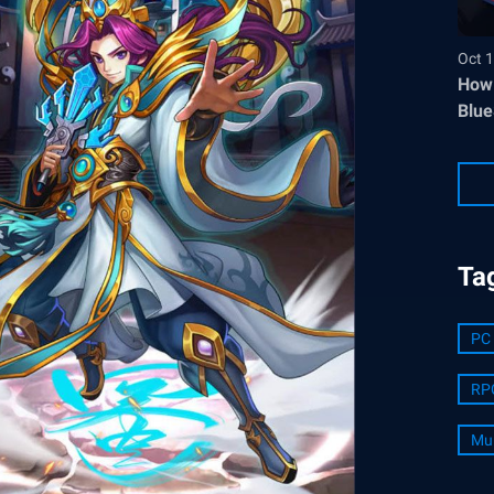
Oct 1
How 
Blue
Ta
PC 
RP
Mul