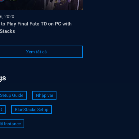
6, 2020
to Play Final Fate TD on PC with
Stacks
Xem tất cả
gs
Setup Guide
Nhập vai
G
BlueStacks Setup
ti Instance