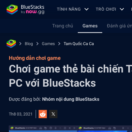
TÍNH NĂNG
TRÒ CHƠI
Trang chủ
Games
Đánh giá ứ
Blog
Games
Tam Quốc Ca Ca
Hướng dẫn chơi game
Chơi game thẻ bài chiến 
PC với BlueStacks
Được đăng bởi:
Nhóm nội dung BlueStacks
Th8 03, 2021