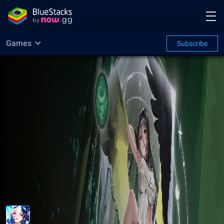
Games
Subscribe