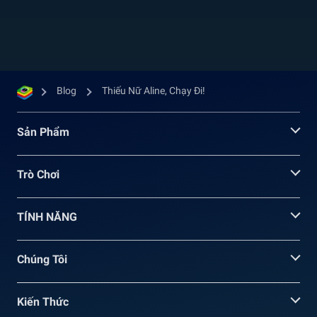
Blog
Thiếu Nữ Aline, Chạy Đi!
Sản Phẩm
Trò Chơi
TÍNH NĂNG
Chúng Tôi
Kiến Thức