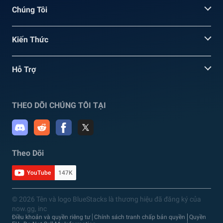
Chúng Tôi
Kiến Thức
Hỗ Trợ
THEO DÕI CHÚNG TÔI TẠI
Theo Dõi
YouTube
147K
© 2026 Tên và logo BlueStacks là thương hiệu đã đăng ký của
now.gg, inc
Điều khoản và quyền riêng tư
Chính sách tranh chấp bản quyền
Quyền