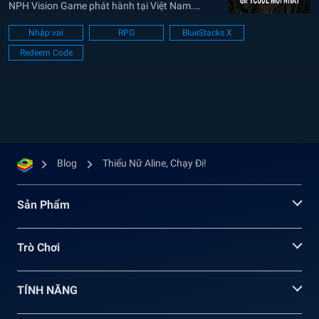
NPH Vision Game phát hành tại Việt Nam.
Game có đồ họa anime đẹp mắt, hứa hẹn sẽ
Nhập vai
RPG
BlueStacks X
khiến các game thủ “wibu” thích thú không thôi
Redeem Code
với dàn “waifu”...
Blog
Thiếu Nữ Aline, Chạy Đi!
Sản Phẩm
Trò Chơi
TÍNH NĂNG