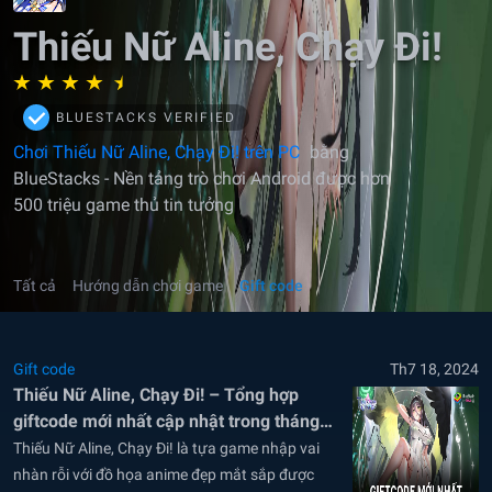
Thiếu Nữ Aline, Chạy Đi!
BLUESTACKS VERIFIED
Chơi Thiếu Nữ Aline, Chạy Đi! trên PC
bằng
BlueStacks - Nền tảng trò chơi Android được hơn
500 triệu game thủ tin tưởng
Tất cả
Hướng dẫn chơi game
Gift code
Gift code
Th7 18, 2024
Thiếu Nữ Aline, Chạy Đi! – Tổng hợp
giftcode mới nhất cập nhật trong tháng
6/2024
Thiếu Nữ Aline, Chạy Đi! là tựa game nhập vai
nhàn rỗi với đồ họa anime đẹp mắt sắp được