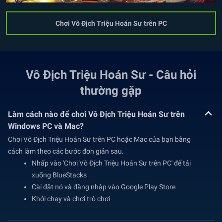
Chơi Vô Địch Triệu Hoán Sư trên PC
Vô Địch Triệu Hoán Sư - Câu hỏi
thường gặp
Làm cách nào để chơi Vô Địch Triệu Hoán Sư trên
Windows PC và Mac?
Chơi Vô Địch Triệu Hoán Sư trên PC hoặc Mac của bạn bằng
cách làm theo các bước đơn giản sau.
Nhấp vào 'Chơi Vô Địch Triệu Hoán Sư trên PC' để tải
xuống BlueStacks
Cài đặt nó và đăng nhập vào Google Play Store
Khởi chạy và chơi trò chơi