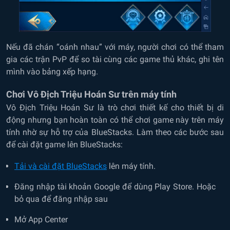
Nếu đã chán “oánh nhau” với máy, người chơi có thể tham
gia các trận PvP để so tài cùng các game thủ khác, ghi tên
mình vào bảng xếp hạng.
Chơi Vô Địch Triệu Hoán Sư trên máy tính
Vô Địch Triệu Hoán Sư là trò chơi thiết kế cho thiết bị di
động nhưng bạn hoàn toàn có thể chơi game này trên máy
tính nhờ sự hỗ trợ của BlueStacks. Làm theo các bước sau
để cài đặt game lên BlueStacks:
Tải và cài đặt BlueStacks
lên máy tính.
Đăng nhập tài khoản Google để dùng Play Store. Hoặc
bỏ qua để đăng nhập sau
Mở
App Center