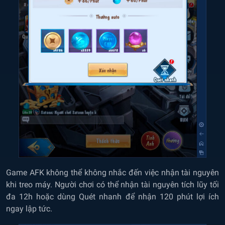
Game AFK không thể không nhắc đến việc nhận tài nguyên
khi treo máy. Người chơi có thể nhận tài nguyên tích lũy tối
đa 12h hoặc dùng Quét nhanh để nhận 120 phút lợi ích
ngay lập tức.