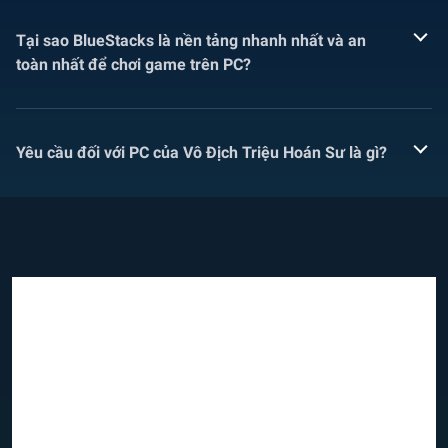
Tại sao BlueStacks là nền tảng nhanh nhất và an
toàn nhất để chơi game trên PC?
Yêu cầu đối với PC của Vô Địch Triệu Hoán Sư là gì?