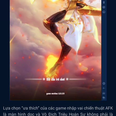
Lựa chọn “ưa thích” của các game nhập vai chiến thuật AFK
là màn hình dọc và Vô Địch Triệu Hoán Sư không phải là