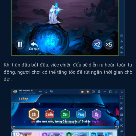
Khi trận đấu bắt đầu, việc chiến đấu sẽ diễn ra hoàn toàn tự
động, người chơi có thể tăng tốc để rút ngắn thời gian chờ
đợi.