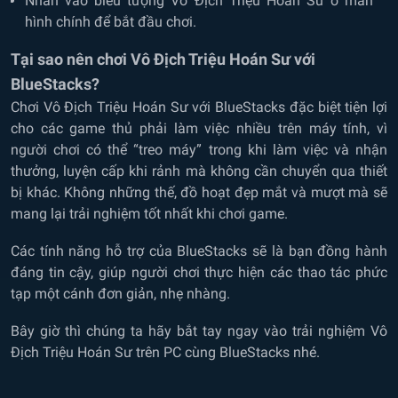
Nhấn vào biểu tượng Vô Địch Triệu Hoán Sư ở màn
hình chính để bắt đầu chơi.
Tại sao nên chơi Vô Địch Triệu Hoán Sư với
BlueStacks?
Chơi Vô Địch Triệu Hoán Sư với BlueStacks đặc biệt tiện lợi
cho các game thủ phải làm việc nhiều trên máy tính, vì
người chơi có thể “treo máy” trong khi làm việc và nhận
thưởng, luyện cấp khi rảnh mà không cần chuyển qua thiết
bị khác. Không những thế, đồ hoạt đẹp mắt và mượt mà sẽ
mang lại trải nghiệm tốt nhất khi chơi game.
Các tính năng hỗ trợ của BlueStacks sẽ là bạn đồng hành
đáng tin cậy, giúp người chơi thực hiện các thao tác phức
tạp một cánh đơn giản, nhẹ nhàng.
Bây giờ thì chúng ta hãy bắt tay ngay vào
trải nghiệm Vô
Địch Triệu Hoán Sư trên PC cùng BlueStacks
nhé.