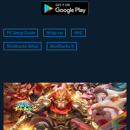
PC Setup Guide
Nhập vai
RPG
BlueStacks Setup
BlueStacks X