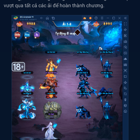
vượt qua tất cả các ải để hoàn thành chương.