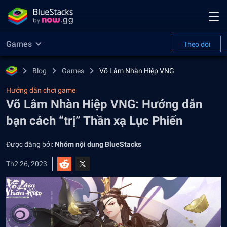
Games
Theo dõi
Blog
Games
Võ Lâm Nhàn Hiệp VNG
Hướng dẫn chơi game
Võ Lâm Nhàn Hiệp VNG: Hướng dẫn
bạn cách “trị” Thần xạ Lục Phiến
Được đăng bởi:
Nhóm nội dung BlueStacks
Th2 26, 2023