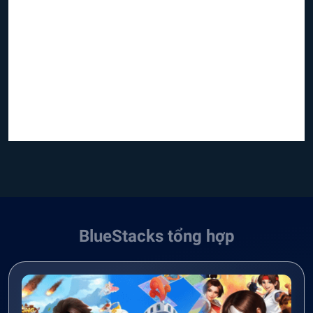
BlueStacks tổng hợp