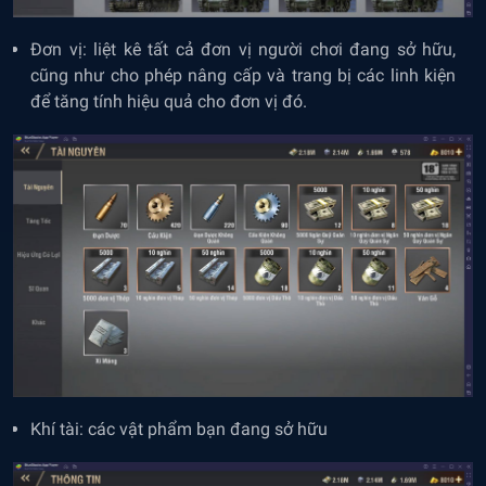
Đơn vị: liệt kê tất cả đơn vị người chơi đang sở hữu,
cũng như cho phép nâng cấp và trang bị các linh kiện
để tăng tính hiệu quả cho đơn vị đó.
Khí tài: các vật phẩm bạn đang sở hữu