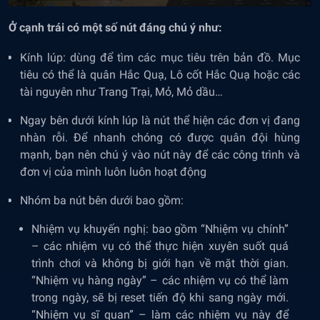
Ở cạnh trái có một số nút đáng chú ý như:
Kính lúp: dùng để tìm các mục tiêu trên bản đồ. Mục
tiêu có thể là quân Hắc Quạ, Lô cốt Hắc Quạ hoặc các
tài nguyên như Trang Trại, Mỏ, Mỏ dầu…
Ngay bên dưới kính lúp là nút thể hiện các đơn vị đang
nhàn rỗi. Để nhanh chóng có được quân đội hùng
mạnh, bạn nên chú ý vào nút này để các công trình và
đơn vị của mình luôn luôn hoạt động
Nhóm ba nút bên dưới bao gồm:
Nhiệm vụ khuyến nghị: bao gồm “Nhiệm vụ chính”
– các nhiệm vụ có thể thực hiện xuyên suốt quá
trình chơi và không bị giới hạn về mặt thời gian.
“Nhiệm vụ hàng ngày” – các nhiệm vụ có thể làm
trong ngày, sẽ bị reset tiến độ khi sang ngày mới.
“Nhiệm vụ sĩ quan” – làm các nhiệm vụ này để