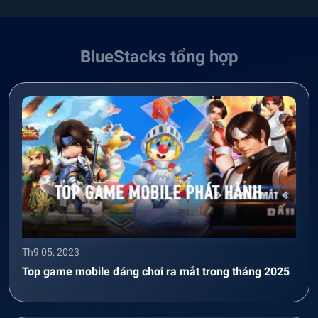
BlueStacks tổng hợp
Th9 05, 2023
Top game mobile đáng chơi ra mắt trong tháng 2025