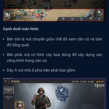
Cạnh dưới màn hình:
Bên trái là nút chuyển giữa chế độ xem căn cứ và bản
đồ tổng quát.
Bên phải nút có hình cây búa dùng để xây dựng các
công trình trong căn cứ.
Dãy 5 nút nhỏ ở phía bên phải bao gồm: