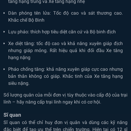
tăng hạng trung và Xe tăng hạng nhẹ
Dàn phóng tên lửa: Tốc độ cao và sát thương cao.
Khắc chế Bộ Binh
Lựu pháo: thích hợp tiêu diệt căn cứ và Bộ binh địch
Xe diệt tăng: tốc độ cao và khả năng xuyên giáp địch
nhưng giáp mỏng. Rất hiệu quả khi đối đầu Xe tăng
hạng nặng
Pháo chống tăng: khả năng xuyên giáp cực cao nhưng
bản thân không có giáp. Khắc tinh của Xe tăng hạng
siêu nặng.
Số lượng quân của mỗi đơn vị tùy thuộc vào cấp độ của trại
lính – hãy nâng cấp trại lính ngay khi có cơ hội.
Sĩ quan
Sĩ quan có thể chỉ huy đơn vị quân và dùng các kỹ năng
đặc biệt để tạo ưu thế trên chiến trường. Hiện tại có 12 sĩ