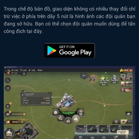
Trong chế độ bản đồ, giao diện không có nhiều thay đổi chỉ
trừ việc ở phía trên dãy 5 nút là hình ảnh các đội quân bạn
đang sở hữu. Bạn có thể chọn đội quân muốn dùng để tấn
công địch tại đây.