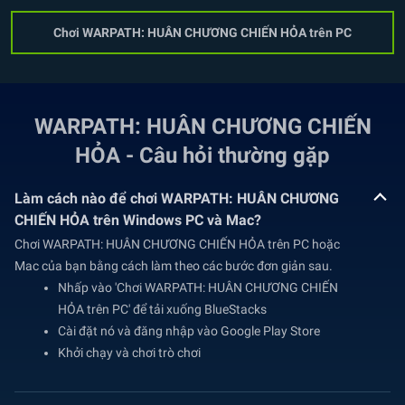
Chơi WARPATH: HUÂN CHƯƠNG CHIẾN HỎA trên PC
WARPATH: HUÂN CHƯƠNG CHIẾN
HỎA - Câu hỏi thường gặp
Làm cách nào để chơi WARPATH: HUÂN CHƯƠNG
CHIẾN HỎA trên Windows PC và Mac?
Chơi WARPATH: HUÂN CHƯƠNG CHIẾN HỎA trên PC hoặc
Mac của bạn bằng cách làm theo các bước đơn giản sau.
Nhấp vào 'Chơi WARPATH: HUÂN CHƯƠNG CHIẾN
HỎA trên PC' để tải xuống BlueStacks
Cài đặt nó và đăng nhập vào Google Play Store
Khởi chạy và chơi trò chơi