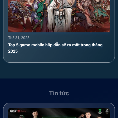
Th3 31, 2023
Top 5 game mobile hấp dẫn sẽ ra mắt trong tháng
2025
Tin tức