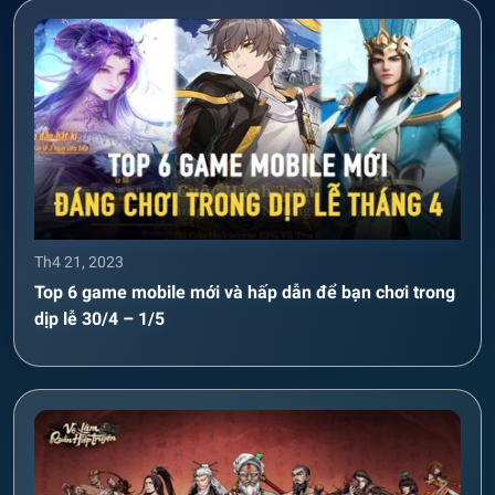
Th4 21, 2023
Top 6 game mobile mới và hấp dẫn để bạn chơi trong
dịp lễ 30/4 – 1/5