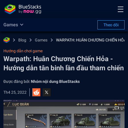
Games
Theo dõi
Blog
Games
WARPATH: HUÂN CHƯƠNG CHIẾN HỎA
Hướng dẫn chơi game
Warpath: Huân Chương Chiến Hỏa -
Hướng dẫn tân binh lần đầu tham chiến
Được đăng bởi:
Nhóm nội dung BlueStacks
Th4 25, 2022