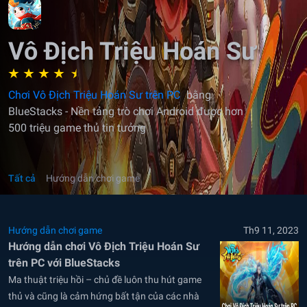
Vô Địch Triệu Hoán Sư
Chơi Vô Địch Triệu Hoán Sư trên PC
bằng
BlueStacks - Nền tảng trò chơi Android được hơn
500 triệu game thủ tin tưởng
Tất cả
Hướng dẫn chơi game
Hướng dẫn chơi game
Th9 11, 2023
Hướng dẫn chơi Vô Địch Triệu Hoán Sư
trên PC với BlueStacks
Ma thuật triệu hồi – chủ đề luôn thu hút game
thủ và cũng là cảm hứng bất tận của các nhà