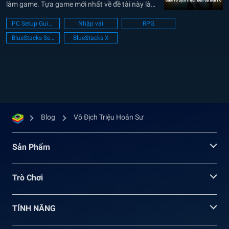
làm game. Tựa game mới nhất về đề tài này là
Vô Địch Triệu Hoán Sư, hãy cùng BlueStacks trải
PC Setup Guide
Nhập vai
RPG
nghiệm thế giới ma thuật đầy thú vị...
BlueStacks Setup
BlueStacks X
Blog
Vô Địch Triệu Hoán Sư
Sản Phẩm
Trò Chơi
TÍNH NĂNG