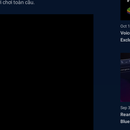
 chơi toàn cầu.
Oct 1
Voic
Excl
Sep 
Rear
Blue