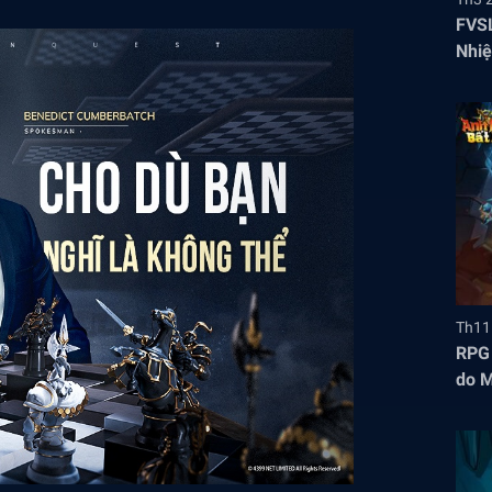
FVSL
Nhiệ
Th11
RPG 
do M
mắt 