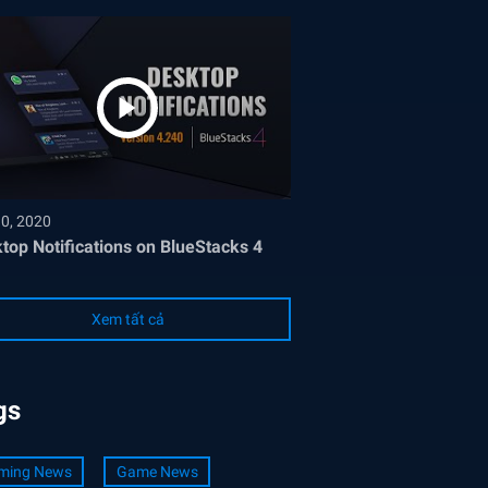
30, 2020
top Notifications on BlueStacks 4
Xem tất cả
gs
ming News
Game News