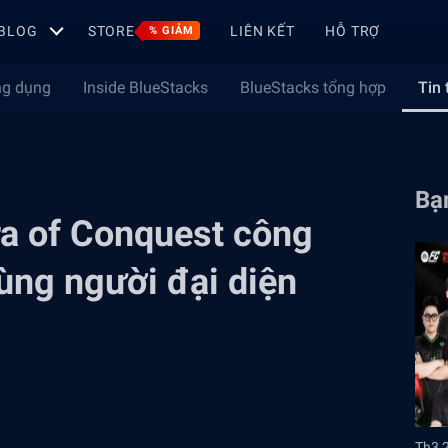
BLOG
STORE
LIÊN KẾT
HỖ TRỢ
% GIẢM
ng dụng
Inside BlueStacks
BlueStacks tổng hợp
Tin 
Bạn
a of Conquest công
ùng người đại diện
Th3 