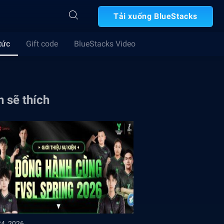
Tải xuống BlueStacks
tức
Gift code
BlueStacks Video
 sẽ thích
24, 2026