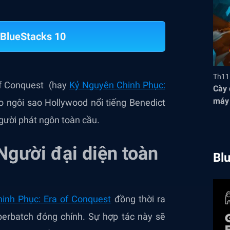
BlueStacks 10
Th11
of Conquest (hay
Kỷ Nguyên Chinh Phục:
Cày 
máy 
o ngôi sao Hollywood nổi tiếng Benedict
thức
gười phát ngôn toàn cầu.
gười đại diện toàn
Bl
inh Phục: Era of Conquest
đồng thời ra
rbatch đóng chính. Sự hợp tác này sẽ