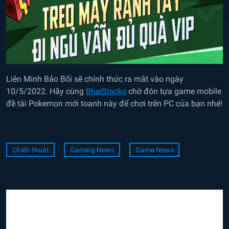
Liên Minh Bảo Bối sẽ chính thức ra mắt vào ngày
10/5/2022. Hãy cùng
BlueStacks
chờ đón tựa game mobile
đề tài Pokemon mới toanh này để chơi trên PC của bạn nhé!
Chiến thuật
Gaming News
Game News