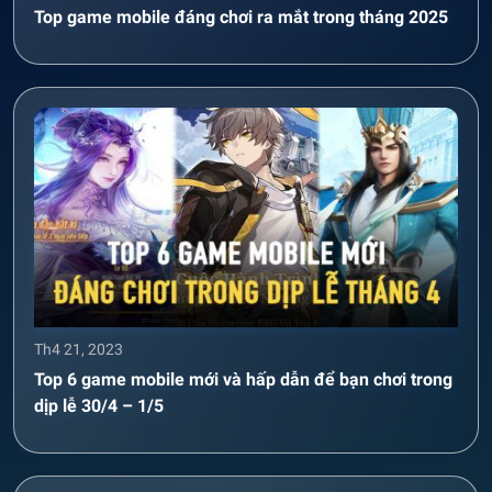
Top game mobile đáng chơi ra mắt trong tháng 2025
Th4 21, 2023
Top 6 game mobile mới và hấp dẫn để bạn chơi trong
dịp lễ 30/4 – 1/5