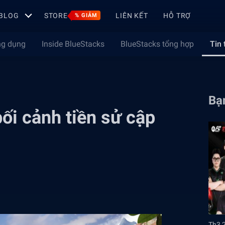
BLOG
STORE
LIÊN KẾT
HỖ TRỢ
% GIẢM
ng dụng
Inside BlueStacks
BlueStacks tổng hợp
Tin 
Bạn
ối cảnh tiền sử cập
Th3 