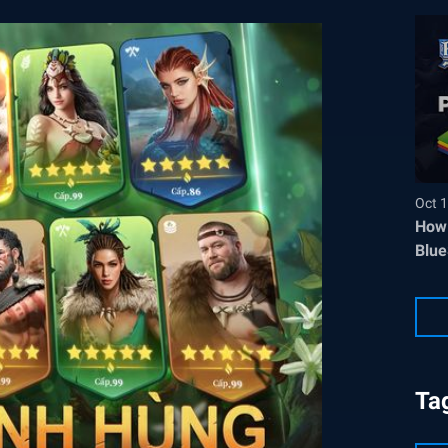
Oct 1
How 
Blue
Ta