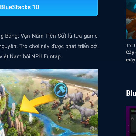
BlueStacks 10
Đồng Bằng: Vạn Năm Tiền Sử) là tựa game
guyên. Trò chơi này được phát triển bởi
Th11
Cày 
g Việt Nam bởi NPH Funtap.
máy 
thức
Bl