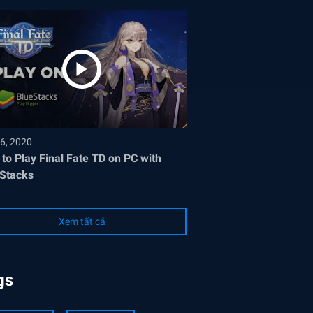
6, 2020
to Play Final Fate TD on PC with
Stacks
Xem tất cả
gs