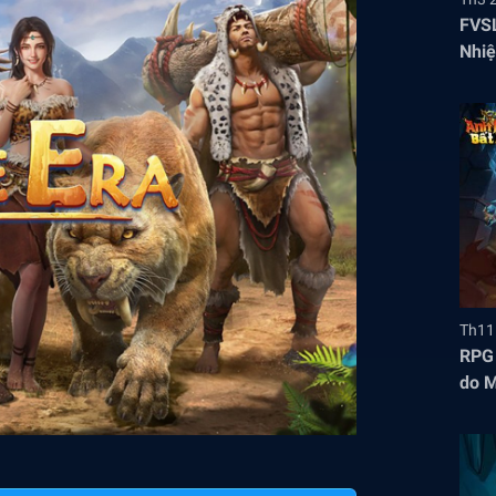
FVSL
Nhiệ
Th11
RPG 
do M
mắt 