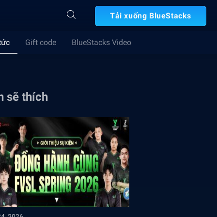
Tải xuống BlueStacks
tức
Gift code
BlueStacks Video
 sẽ thích
24, 2026