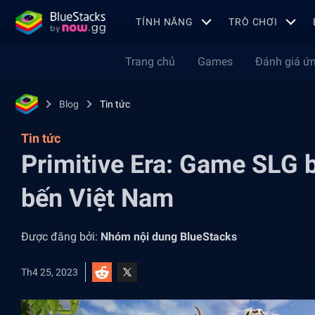
TÍNH NĂNG
TRÒ CHƠI
Trang chủ
Games
Đánh giá ứ
Blog
Tin tức
Tin tức
Primitive Era: Game SLG b
bến Việt Nam
Được đăng bởi:
Nhóm nội dung BlueStacks
Th4 25, 2023