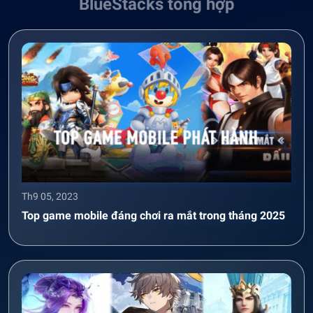
BlueStacks tổng hợp
Th9 05, 2023
Top game mobile đáng chơi ra mắt trong tháng 2025