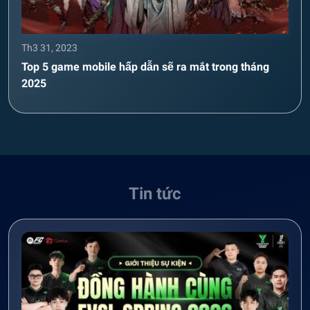
Th3 31, 2023
Top 5 game mobile hấp dẫn sẽ ra mắt trong tháng
2025
Tin tức