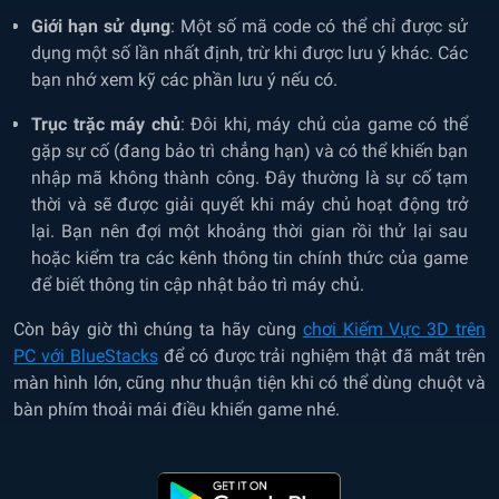
Giới hạn sử dụng
: Một số mã code có thể chỉ được sử
dụng một số lần nhất định, trừ khi được lưu ý khác. Các
bạn nhớ xem kỹ các phần lưu ý nếu có.
Trục trặc máy chủ
: Đôi khi, máy chủ của game có thể
gặp sự cố (đang bảo trì chẳng hạn) và có thể khiến bạn
nhập mã không thành công. Đây thường là sự cố tạm
thời và sẽ được giải quyết khi máy chủ hoạt động trở
lại. Bạn nên đợi một khoảng thời gian rồi thử lại sau
hoặc kiểm tra các kênh thông tin chính thức của game
để biết thông tin cập nhật bảo trì máy chủ.
Còn bây giờ thì chúng ta hãy cùng
chơi Kiếm Vực 3D trên
PC với BlueStacks
để có được trải nghiệm thật đã mắt trên
màn hình lớn, cũng như thuận tiện khi có thể dùng chuột và
bàn phím thoải mái điều khiển game nhé.