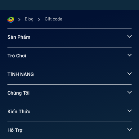
Blog
Gift code
Sản Phẩm
Trò Chơi
TÍNH NĂNG
Chúng Tôi
Kiến Thức
Hỗ Trợ