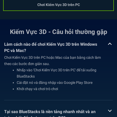
Chơi Kiếm Vực 3D trên PC
Kiếm Vực 3D - Câu hỏi thường gặp
Làm cách nào để chơi Kiếm Vực 3D trên Windows
PC và Mac?
Chơi Kiếm Vực 3D trên PC hoặc Mac của bạn bằng cách làm
theo các bước đơn giản sau.
Nhấp vào 'Chơi Kiếm Vực 3D trên PC' để tải xuống
BlueStacks
Cài đặt nó và đăng nhập vào Google Play Store
Khởi chạy và chơi trò chơi
Tại sao BlueStacks là nền tảng nhanh nhất và an