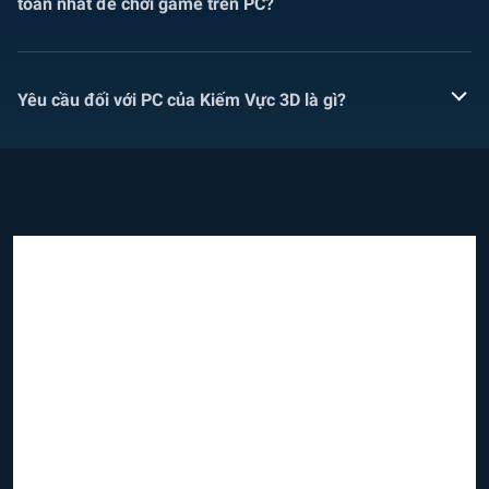
toàn nhất để chơi game trên PC?
Yêu cầu đối với PC của Kiếm Vực 3D là gì?