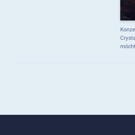
Konzen
Cryst
möchte