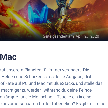
Seite geändert am
:
April 27, 2020
r Mac
auf unserem Planeten für immer verändert. Die
 Helden und Schurken ist es deine Aufgabe, dich
of Fate auf PC und Mac mit BlueStacks und stelle das
r mächtiger zu werden, während du deine Feinde
 kämpfe für die Menschheit. Tauche ein in eine
o unvorhersehbaren Umfeld überleben? Es gibt nur eine