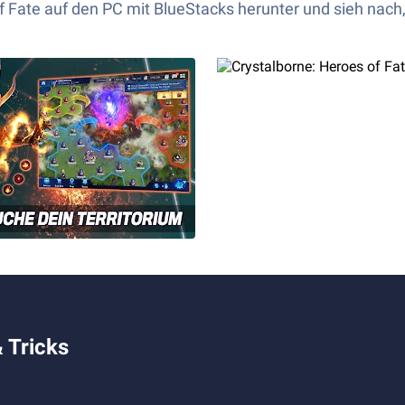
of Fate auf den PC mit BlueStacks herunter und
sieh
nach,
 Tricks