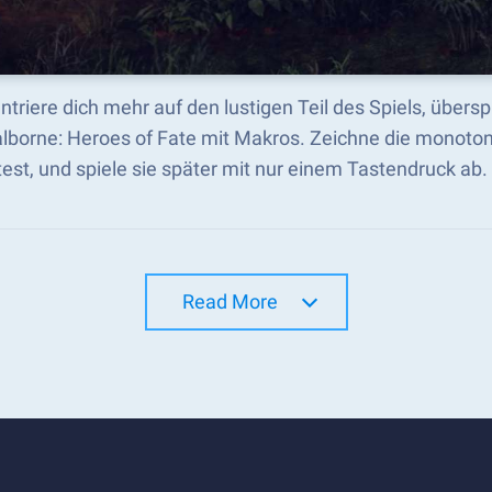
triere dich mehr auf den lustigen Teil des Spiels, übers
alborne: Heroes of Fate mit Makros. Zeichne die monoto
st, und spiele sie später mit nur einem Tastendruck ab.
Read More