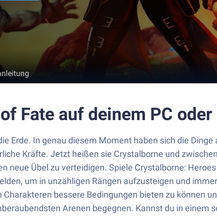
anleitung
 of Fate auf deinem PC ode
die Erde. In genau diesem Moment haben sich die Dinge 
iche Kräfte. Jetzt heißen sie Crystalborne und zwischen
neue Übel zu verteidigen. Spiele Crystalborne: Heroes 
Helden, um in unzähligen Rängen aufzusteigen und imme
n Charakteren bessere Bedingungen bieten zu können und
temberaubendsten Arenen begegnen. Kannst du in einem s