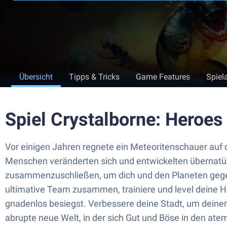
Übersicht
Tipps & Tricks
Game Features
Spiel
Spiel Crystalborne: Heroes
Vor einigen Jahren regnete ein Meteoritenschauer auf 
Menschen veränderten sich und entwickelten übernatürl
zusammenzuschließen, um dich und den Planeten gegen 
ultimative Team zusammen, trainiere und level deine 
gnadenlos besiegst. Verbessere deine Stadt, um deine
abrupte neue Welt, in der sich Gut und Böse in den a