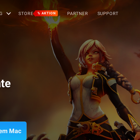
G
STORE
PARTNER
SUPPORT
% AKTION
ate
 dem Mac