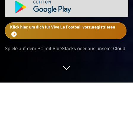
Klick hier, um dich für Vive Le Football vorzuregistrieren
Spiele auf dem PC mit BlueStacks oder aus unserer Cloud
Spiel Vive Le Football auf deinem PC
oder Mac
Vive le Football ist ein Sportspiel, das von NetEase