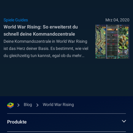
jeder Anfänger kennen muss, um World War
Rising zu meistern. Und mit BlueStacks gelingt
das Spiel ohnehin besser. In diesem Artikel
Spiele Guides
Mrz 04, 2020
möchten wir unsere...
World War Rising: So erweiterst du
schnell deine Kommandozentrale
Deine Kommandozentrale in World War Rising
ist das Herz deiner Basis. Es bestimmt, wie viel
du gleichzeitig tun kannst, egal ob du mehr
angreifen oder nur mehr ausbauen möchtest.
Auf Level 6 erhältst du beispielsweise die
Möglichkeit für einen zweiten Einsatz, während
du auf Level 15 insgesamt drei Gruppen von...
Blog
World War Rising
Produkte