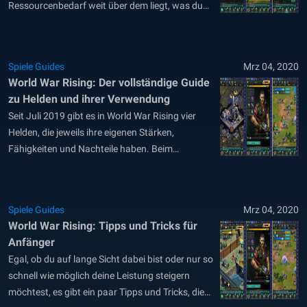
Ressourcenbedarf weit über dem liegt, was du
zur Zeit produzieren kannst. So scheint es noch
nicht, wenn sich deine Kommandozentrale auf
Level 7 oder 8 befindet, da die Belohnungen
Spiele Guides
Mrz 04, 2020
durch das Abschließen von Missionen im
World War Rising: Der vollständige Guide
Allgemeinen...
zu Helden und ihrer Verwendung
Seit Juli 2019 gibt es in World War Rising vier
Helden, die jeweils ihre eigenen Stärken,
Fähigkeiten und Nachteile haben. Beim
Vergleich von Riggs, deinem Standardhelden,
mit Talia, Ronen und Xira sind 6 verschiedene
Aspekte zu beachten. Du solltest dich gründlich
Spiele Guides
Mrz 04, 2020
mit dem Spiel vertraut gemacht haben, bevor du
World War Rising: Tipps und Tricks für
dich...
Anfänger
Egal, ob du auf lange Sicht dabei bist oder nur so
schnell wie möglich deine Leistung steigern
möchtest, es gibt ein paar Tipps und Tricks, die