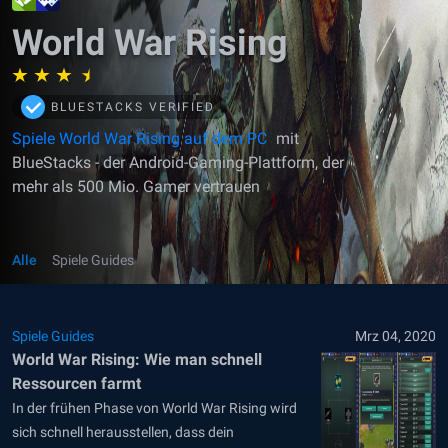
World War Rising
BLUESTACKS VERIFIED
Spiele World War Rising auf dem PC
mit
BlueStacks - der Android-Gaming-Plattform, der
mehr als 500 Mio. Gamer vertrauen
Alle
Spiele Guides
Spiele Guides
Mrz 04, 2020
World War Rising: Wie man schnell
Ressourcen farmt
In der frühen Phase von World War Rising wird
sich schnell herausstellen, dass dein