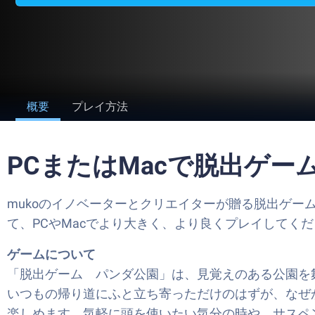
概要
プレイ方法
PCまたはMacで脱出ゲ
mukoのイノベーターとクリエイターが贈る脱出ゲ
て、PCやMacでより大きく、より良くプレイしてく
ゲームについて
「脱出ゲーム パンダ公園」は、見覚えのある公園を舞
いつもの帰り道にふと立ち寄っただけのはずが、なぜ
楽しめます。気軽に頭を使いたい気分の時や、サスペ