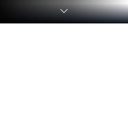
PCまたはMacで脱出ゲーム Train
Bridgeをプレイする
Xsolitonが制作したアドベンチャーゲーム、脱出ゲ
ーム Train Bridgeでまったく新しい冒険をしましょ
う。PCやMacでAndroidゲームをプレイできる最も
人気の高いゲームプラットフォームBlueStacksで、
素晴らしいゲームプレイを体験してください。
ゲームについて
『脱出ゲーム Train Bridge』は、駅のホームで謎を
解きながら出口を目指すアドベンチャーです。夕暮