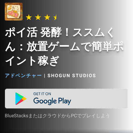
ポイ活 発酵！ススムく
ん：放置ゲームで簡単ポ
イント稼ぎ
アドベンチャー
|
SHOGUN STUDIOS
BlueStacksまたはクラウドからPCでプレイしよう