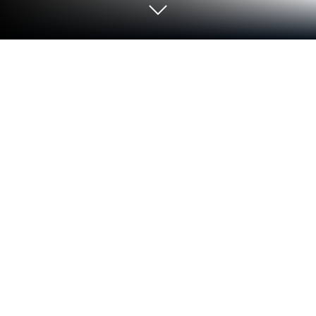
PCまたはMacでポイ活 発酵！ススム
くん：放置ゲームで簡単ポイント稼
ぎをプレイする
SHOGUN STUDIOSのエキサイティングなアドベン
チャーゲームであるポイ活 発酵！ススムくん：放
置ゲームで簡単ポイント稼ぎを、何百万人もの人々
と一緒に体験しましょう。BlueStacks アプリプレ
イヤーがあれば、PCやMacで、より速いゲームプ
レイとマウスやキーボードを使った優れた操作性
で、常に相手の一歩先を行くことができます。