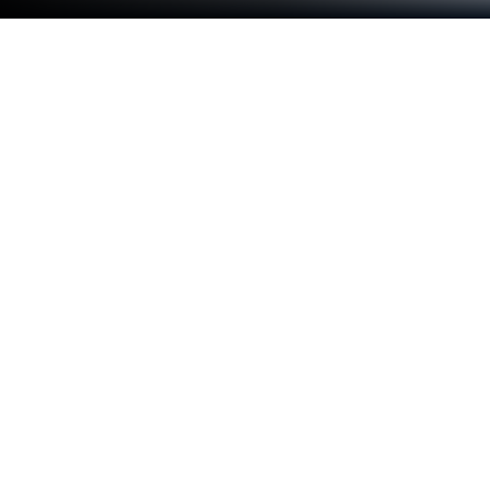
PCまたはMacでSolitaire Relax®: クラ
シック カードをプレイする
Solitaire Relax®: クラシック カードはカードジャン
ルに命を吹き込み、ゲーマーにエキサイティングな
挑戦を投げかけます。Solitaire Relax® – Solitaire
Card Gamesが開発したこのAndroidゲームは、PC
やMacユーザー向けの世界No.1アプリプレイヤー
BlueStacksでプレイするのが最適です。
ゲームについて
Solitaire Relax®: クラシック カードは、忙しい毎日
からちょっと抜け出して、自分のペースでくつろぎ
たい人にぴったり。誰でもさっと始められて、じっ