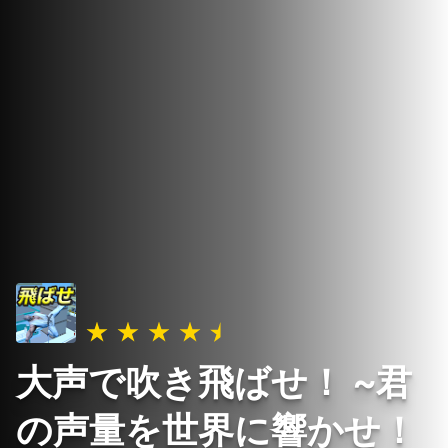
大声で吹き飛ばせ！ ~君
の声量を世界に響かせ！