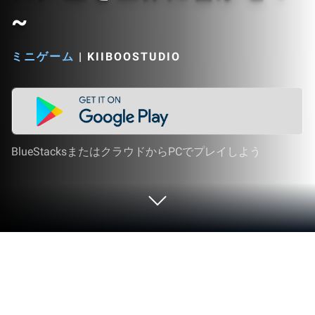
~
ミニゲーム
|
KIIBOOSTUDIO
BlueStacksまたはクラウドからPCでプレイしよう
PCまたはMacで大声で吹き飛ばせ！
~君の声量を世界に響かせ！~をプレ