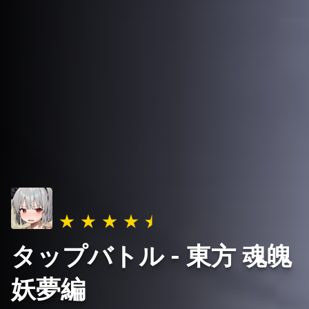
タップバトル - 東方 魂魄
妖夢編