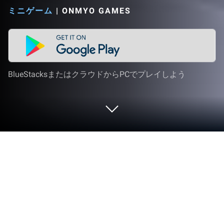
ミニゲーム
|
ONMYO GAMES
BlueStacksまたはクラウドからPCでプレイしよう
PCまたはMacでタップバトル - 東方
魂魄妖夢編をプレイする
タップバトル – 東方 魂魄妖夢編はミニゲームジャ
ンルに命を吹き込み、ゲーマーにエキサイティング