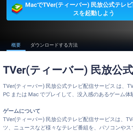
MacでTVer(ティーバー) 民放公式テレ
スを起動しよう
概要
ダウンロードする方法
TVer(ティーバー) 民放
TVer(ティーバー) 民放公式テレビ配信サービス は、TVer
PC または Mac でプレイして、没入感のあるゲーム体験
ゲームについて
TVer(ティーバー) 民放公式テレビ配信サービスは、
ツ、ニュースなど様々なテレビ番組を、パソコンやス