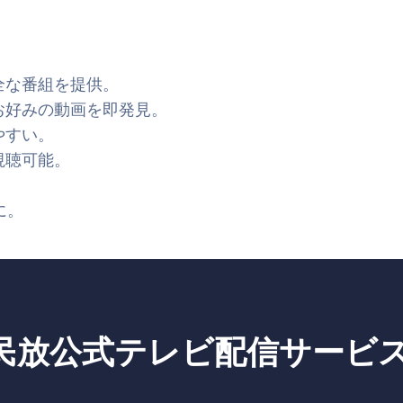
全な番組を提供。
お好みの動画を即発見。
やすい。
視聴可能。
に。
ー) 民放公式テレビ配信サー