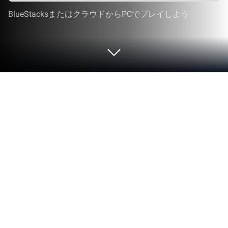
BlueStacksまたはクラウドからPCでプレイしよう
stand.fm スタンドエフエム 音声配信
プラットフォーム をPCまたはMacで
起動する
あなたの体験をアップグレードしましょう。
BlueStacksだけで、ノートパソコン、PC、Mac
で、stand.fm, inc.(旧)の素晴らしい音楽＆オーディ
オアプリ、stand.fm スタンドエフエム 音声配信プ
ラットフォームをお試しください。