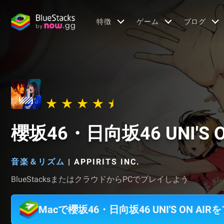
特徴
ゲーム
ブログ
櫻坂46・日向坂46 UNI'S O
音楽＆リズム
|
APPIRITS INC.
BlueStacksまたはクラウドからPCでプレイしよう
Macで櫻坂46・日向坂46 UNI'S ON AI