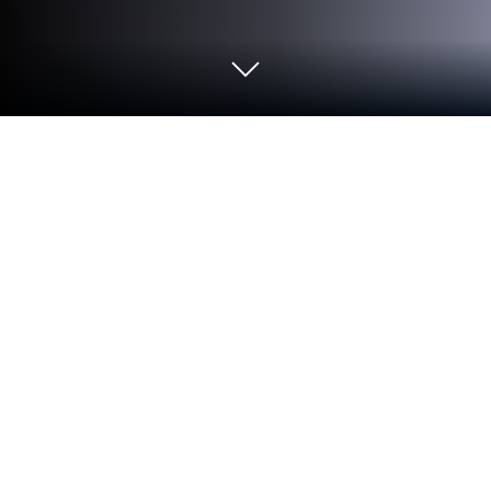
高画質化する写真アプリ、ピンボケ
補正，写真修復，画質向上 をPCまた
はMacで起動する
スマホの小さな画面だけに縛られる必要はありませ
ん。高画質化する写真アプリ、ピンボケ補正，写真
修復，画質向上というVIDEOSHOW Video Editor &
Maker & AI Chat Generatorのアプリを実行し、世界
No.1のAndroidアプリプレイヤーBlueStacksを使っ
てPCやMacで最高の体験をしてください。